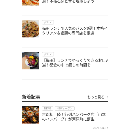
選！本格石窯ピザを堪能しよう
グルメ
梅田ランチで人気のパスタ9選！本格イ
タリアン＆話題の専門店を厳選
グルメ
【梅田】ランチでゆっくりできるお店9
選！都会の中で癒しの時間を
新着記事
もっと見る
NEWS
NEWオープン
京都初上陸！行列ハンバーグ店「山本
のハンバーグ」が河原町に誕生
2026.08.07