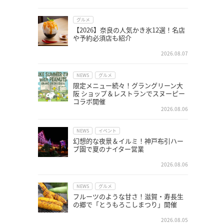
グルメ
【2026】奈良の人気かき氷12選！名店
や予約必須店も紹介
2026.08.07
NEWS
グルメ
限定メニュー続々！グラングリーン大
阪 ショップ＆レストランでスヌーピー
コラボ開催
2026.08.06
NEWS
イベント
幻想的な夜景＆イルミ！神戸布引ハー
ブ園で夏のナイター営業
2026.08.06
NEWS
グルメ
フルーツのような甘さ！滋賀・寿長生
の郷で「とうもろこしまつり」開催
2026.08.05