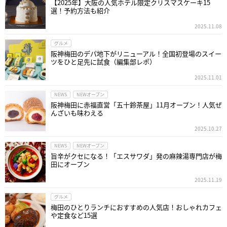
【2025年】大阪の人気ホテル限定クリスマスケーキ15
選！予約方法も紹介
2025.11.08
グルメ
阪神梅田のデパ地下がリニューアル！全国初登場のスイー
ツをひと足先に試食（編集部レポ）
2025.11.01
NEWS
NEWオープン
阪神梅田に赤福直営「五十鈴茶屋」11月オープン！人気ぜ
んざいも味わえる
2025.10.27
NEWS
NEWオープン
旨辛がクセになる！「エスサワダ」発の麻辣湯専門店が梅
田にオープン
2025.11.19
グルメ
梅田のひとりランチにおすすめの人気店！おしゃれカフェ
や定食など15選