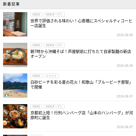
新着記事
NEWS
NEWオープン
世界で評価される味わい！心斎橋にスペシャルティコーヒ
ー店誕生
2026.08.08
NEWS
NEWオープン
朝7時から沖縄そば！芦屋駅前に打ちたて自家製麺の新店
オープン
2026.08.08
NEWS
イベント
白砂ビーチを彩る夏の花火！和歌山「ブルービーチ那智」
で開催
2026.08.07
NEWS
NEWオープン
京都初上陸！行列ハンバーグ店「山本のハンバーグ」が河
原町に誕生
2026.08.07