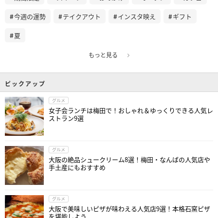
今週の運勢
テイクアウト
インスタ映え
ギフト
夏
もっと見る
ピックアップ
グルメ
女子会ランチは梅田で！おしゃれ＆ゆっくりできる人気レ
ストラン9選
グルメ
大阪の絶品シュークリーム8選！梅田・なんばの人気店や
手土産にもおすすめ
グルメ
大阪で美味しいピザが味わえる人気店9選！本格石窯ピザ
を堪能しよう