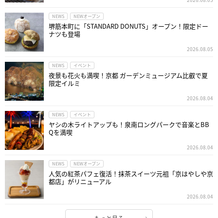
NEWS
NEWオープン
堺筋本町に「STANDARD DONUTS」オープン！限定ドー
ナツも登場
2026.08.05
NEWS
イベント
夜景も花火も満喫！京都 ガーデンミュージアム比叡で夏
限定イルミ
2026.08.04
NEWS
イベント
ヤシの木ライトアップも！泉南ロングパークで音楽とBB
Qを満喫
2026.08.04
NEWS
NEWオープン
人気の紅茶パフェ復活！抹茶スイーツ元祖「京はやしや京
都店」がリニューアル
2026.08.04