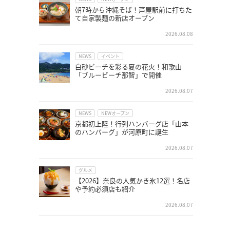
朝7時から沖縄そば！芦屋駅前に打ちた
て自家製麺の新店オープン
2026.08.08
NEWS
イベント
白砂ビーチを彩る夏の花火！和歌山
「ブルービーチ那智」で開催
2026.08.07
NEWS
NEWオープン
京都初上陸！行列ハンバーグ店「山本
のハンバーグ」が河原町に誕生
2026.08.07
グルメ
【2026】奈良の人気かき氷12選！名店
や予約必須店も紹介
2026.08.07