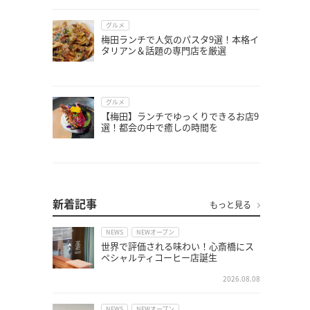
グルメ
梅田ランチで人気のパスタ9選！本格イ
タリアン＆話題の専門店を厳選
グルメ
【梅田】ランチでゆっくりできるお店9
選！都会の中で癒しの時間を
新着記事
もっと見る
NEWS
NEWオープン
世界で評価される味わい！心斎橋にス
ペシャルティコーヒー店誕生
2026.08.08
NEWS
NEWオープン