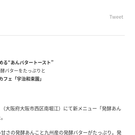
Tweet
める“あんバタートースト”
発酵バターをたっぷりと
カフェ「宇治和束園」
園」（大阪府大阪市西区南堀江）にて新メニュー「発酵あん
た。
い甘さの発酵あんこと九州産の発酵バターがたっぷり。発