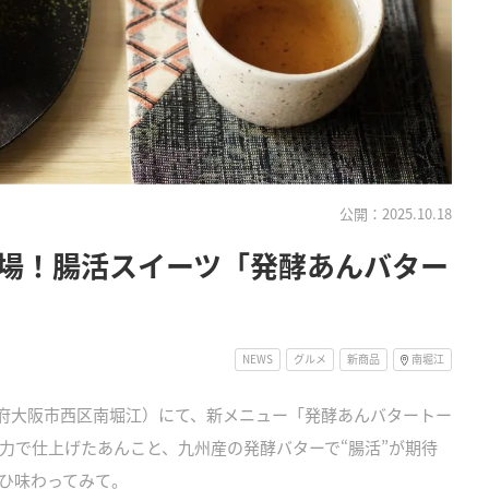
公開：2025.10.18
場！腸活スイーツ「発酵あんバター
NEWS
グルメ
新商品
南堀江
大阪府大阪市西区南堀江）にて、新メニュー「発酵あんバタートー
力で仕上げたあんこと、九州産の発酵バターで“腸活”が期待
ひ味わってみて。