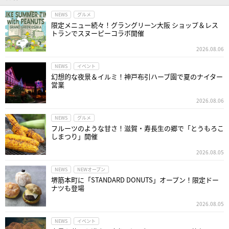
NEWS
グルメ
限定メニュー続々！グラングリーン大阪 ショップ＆レス
トランでスヌーピーコラボ開催
2026.08.06
NEWS
イベント
幻想的な夜景＆イルミ！神戸布引ハーブ園で夏のナイター
営業
2026.08.06
NEWS
グルメ
フルーツのような甘さ！滋賀・寿長生の郷で「とうもろこ
しまつり」開催
2026.08.05
NEWS
NEWオープン
堺筋本町に「STANDARD DONUTS」オープン！限定ドー
ナツも登場
2026.08.05
NEWS
イベント