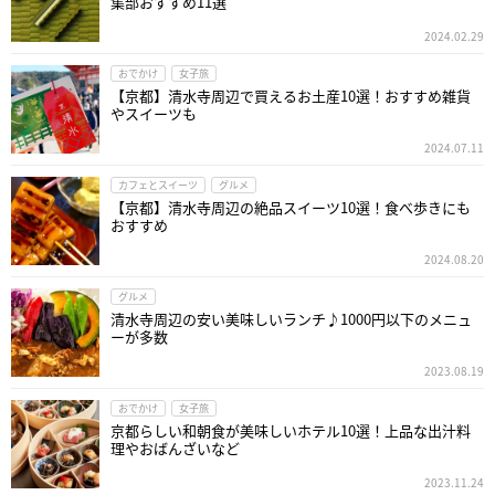
集部おすすめ11選
2024.02.29
おでかけ
女子旅
【京都】清水寺周辺で買えるお土産10選！おすすめ雑貨
やスイーツも
2024.07.11
カフェとスイーツ
グルメ
【京都】清水寺周辺の絶品スイーツ10選！食べ歩きにも
おすすめ
2024.08.20
グルメ
清水寺周辺の安い美味しいランチ♪1000円以下のメニュ
ーが多数
2023.08.19
おでかけ
女子旅
京都らしい和朝食が美味しいホテル10選！上品な出汁料
理やおばんざいなど
2023.11.24