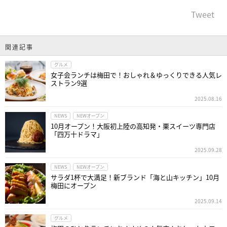
Tweet
関連記事
グルメ
女子会ランチは梅田で！おしゃれ＆ゆっくりできる人気レ
ストラン9選
2025.08.16
NEWS
NEWオープン
10月オープン！大阪初上陸の高知発・栗スイーツ専門店
「四万十ドラマ」
2025.09.28
NEWS
NEWオープン
サラダ1杯で大満足！新ブランド「海と山キッチン」10月
梅田にオープン
2025.09.14
グルメ