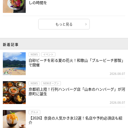
しの時間を
もっと見る
新着記事
NEWS
イベント
白砂ビーチを彩る夏の花火！和歌山「ブルービーチ那智」
で開催
2026.08.07
NEWS
NEWオープン
京都初上陸！行列ハンバーグ店「山本のハンバーグ」が河
原町に誕生
2026.08.07
グルメ
【2026】奈良の人気かき氷12選！名店や予約必須店も紹
介