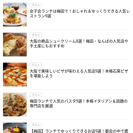
グルメ
女子会ランチは梅田で！おしゃれ＆ゆっくりできる人気レ
ストラン9選
グルメ
大阪の絶品シュークリーム8選！梅田・なんばの人気店や
手土産にもおすすめ
グルメ
大阪で美味しいピザが味わえる人気店9選！本格石窯ピザ
を堪能しよう
グルメ
梅田ランチで人気のパスタ9選！本格イタリアン＆話題の
専門店を厳選
グルメ
【梅田】ランチでゆっくりできるお店9選！都会の中で癒