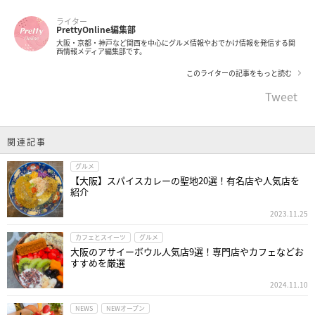
ライター
PrettyOnline編集部
大阪・京都・神戸など関西を中心にグルメ情報やおでかけ情報を発信する関
西情報メディア編集部です。
このライターの記事をもっと読む
Tweet
関連記事
グルメ
【大阪】スパイスカレーの聖地20選！有名店や人気店を
紹介
2023.11.25
カフェとスイーツ
グルメ
大阪のアサイーボウル人気店9選！専門店やカフェなどお
すすめを厳選
2024.11.10
NEWS
NEWオープン