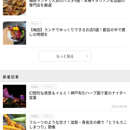
梅田ランチで人気のパスタ9選！本格イタリアン＆話題の
専門店を厳選
グルメ
【梅田】ランチでゆっくりできるお店9選！都会の中で癒
しの時間を
もっと見る
新着記事
NEWS
イベント
幻想的な夜景＆イルミ！神戸布引ハーブ園で夏のナイター
営業
2026.08.06
NEWS
グルメ
フルーツのような甘さ！滋賀・寿長生の郷で「とうもろこ
しまつり」開催