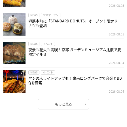
2026.08.05
NEWS
NEWオープン
堺筋本町に「STANDARD DONUTS」オープン！限定ドー
ナツも登場
2026.08.05
NEWS
イベント
夜景も花火も満喫！京都 ガーデンミュージアム比叡で夏
限定イルミ
2026.08.04
NEWS
イベント
ヤシの木ライトアップも！泉南ロングパークで音楽とBB
Qを満喫
2026.08.04
もっと見る