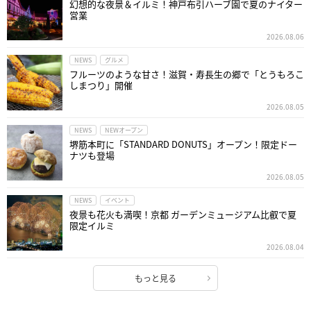
幻想的な夜景＆イルミ！神戸布引ハーブ園で夏のナイター
営業
2026.08.06
NEWS
グルメ
フルーツのような甘さ！滋賀・寿長生の郷で「とうもろこ
しまつり」開催
2026.08.05
NEWS
NEWオープン
堺筋本町に「STANDARD DONUTS」オープン！限定ドー
ナツも登場
2026.08.05
NEWS
イベント
夜景も花火も満喫！京都 ガーデンミュージアム比叡で夏
限定イルミ
2026.08.04
もっと見る