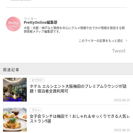
ライター
PrettyOnline編集部
大阪・京都・神戸など関西を中心にグルメ情報やおでかけ情報を発信する関
西情報メディア編集部です。
このライターの記事をもっと読む
Tweet
関連記事
おでかけ
ホテル エルシエント大阪梅田のプレミアムラウンジが話
題！宿泊者全員利用可
2025.08.19
グルメ
女子会ランチは梅田で！おしゃれ＆ゆっくりできる人気レ
ストラン9選
2025.08.16