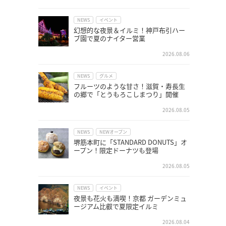
NEWS
イベント
幻想的な夜景＆イルミ！神戸布引ハー
ブ園で夏のナイター営業
2026.08.06
NEWS
グルメ
フルーツのような甘さ！滋賀・寿長生
の郷で「とうもろこしまつり」開催
2026.08.05
NEWS
NEWオープン
堺筋本町に「STANDARD DONUTS」オ
ープン！限定ドーナツも登場
2026.08.05
NEWS
イベント
夜景も花火も満喫！京都 ガーデンミュ
ージアム比叡で夏限定イルミ
2026.08.04