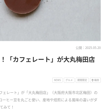
公開：2025.05.20
験！「カフェレート」が大丸梅田店
NEWS
グルメ
期間限定
梅田
、「カフェレート」が「大丸梅田店」（大阪府大阪市北区梅田）の
。コーヒー豆を丸ごと使い、産地や焙煎による風味の違いがダ
てみて！