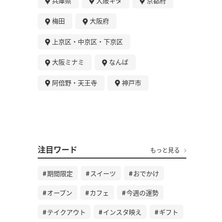
兵庫県
大阪キタ
京都府
梅田
大阪府
上京区・中京区・下京区
大阪ミナミ
なんば
阿倍野・天王寺
神戸市
注目ワード
もっと見る
期間限定
スイーツ
おでかけ
オープン
カフェ
今週の運勢
テイクアウト
インスタ映え
ギフト