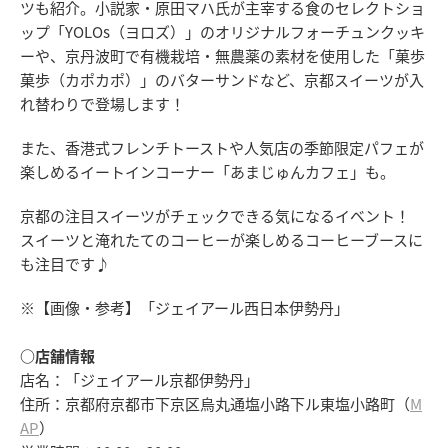
ツも紹介。小説家・原田マハ氏が主宰する食のセレクトショ
ップ「YOLOs（ヨロズ）」のオリジナルフォーチュンクッキ
ーや、京丹波町で有機栽培・無農薬の素材を使用した「菓歩
菓歩（カポカポ）」のバターサンドなど、京都スイーツが入
れ替わりで登場します！
また、香港式フレンチトーストや人気店の季節限定パフェが
楽しめるイートインコーナー「あまじゅんカフェ」も。
京都の注目スイーツがチェックできる気になるイベント！
スイーツと淹れたてのコーヒーが楽しめるコーヒーブースに
も注目です♪
※【画像・参考】「ジェイアール西日本伊勢丹」
○店舗情報
店名：「ジェイアール京都伊勢丹」
住所：京都府京都市下京区烏丸通塩小路下ル東塩小路町（
M
AP
）