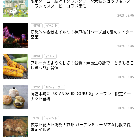
限定メニュー続々！グラングリーン大阪 ショップ＆レス
トランでスヌーピーコラボ開催
2026.08.06
NEWS
イベント
幻想的な夜景＆イルミ！神戸布引ハーブ園で夏のナイター
営業
2026.08.06
NEWS
グルメ
フルーツのような甘さ！滋賀・寿長生の郷で「とうもろこ
しまつり」開催
2026.08.05
NEWS
NEWオープン
堺筋本町に「STANDARD DONUTS」オープン！限定ドー
ナツも登場
2026.08.05
NEWS
イベント
夜景も花火も満喫！京都 ガーデンミュージアム比叡で夏
限定イルミ