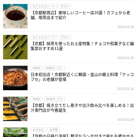
カフェとスイーツ
グルメ
【京都駅周辺】美味しいコーヒー店10選！カフェから老
舗、喫茶店まで紹介
2024.03.30
カフェとスイーツ
グルメ
【京都】抹茶を使ったお土産特集！チョコや和菓子など編
集部おすすめ11選
2024.02.29
NEWS
NEWオープン
日本初出店！京都駅近くに韓国・釜山の郷土料理「ナッコ
プセ」の老舗が登場
2025.03.10
NEWS
NEWオープン
【京都】焼き立てだし巻きや出汁飲み比べを楽しめる！出
汁専門店が今春誕生
2025.02.09
おでかけ
女子旅
【京都の日帰り温泉】贅沢なランチ付きで疲れを癒やせる