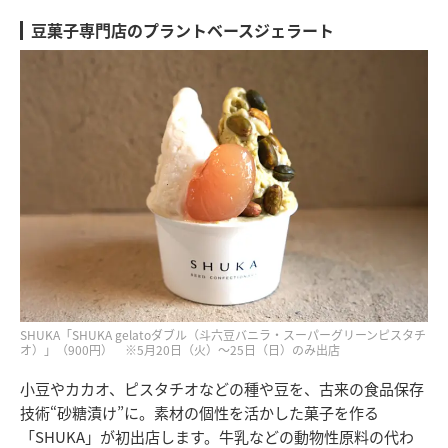
豆菓子専門店のプラントベースジェラート
SHUKA「SHUKA gelatoダブル（斗六豆バニラ・スーパーグリーンピスタチ
オ）」（900円） ※5月20日（火）～25日（日）のみ出店
小豆やカカオ、ピスタチオなどの種や豆を、古来の食品保存
技術“砂糖漬け”に。素材の個性を活かした菓子を作る
「SHUKA」が初出店します。牛乳などの動物性原料の代わ