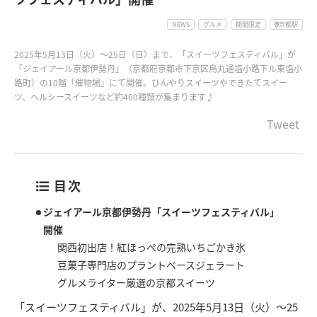
NEWS
グルメ
期間限定
京都駅
2025年5月13日（火）～25日（日）まで、「スイーツフェスティバル」が
「ジェイアール京都伊勢丹」（京都府京都市下京区烏丸通塩小路下ル東塩小
路町）の10階「催物場」にて開催。ひんやりスイーツやできたてスイー
ツ、ヘルシースイーツなど約400種類が集まります♪
Tweet
目次
ジェイアール京都伊勢丹「スイーツフェスティバル」
開催
関西初出店！紅ほっぺの完熟いちごかき氷
豆菓子専門店のプラントベースジェラート
グルメライター厳選の京都スイーツ
「スイーツフェスティバル」が、2025年5月13日（火）～25