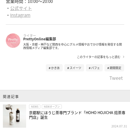
営業時間：10:00～20:00
・
公式サイト
・
Instagram
ライター
PrettyOnline編集部
大阪・京都・神戸など関西を中心にグルメ情報やおでかけ情報を発信する関
西情報メディア編集部です。
このライターの記事をもっと読む
かき氷
スイーツ
パフェ
期間限定
Tweet
関連記事
NEWS
NEWオープン
京都駅にほうじ茶専門ブランド「HOHO HOJICHA 焙茶専
門店」誕生
2024.07.31