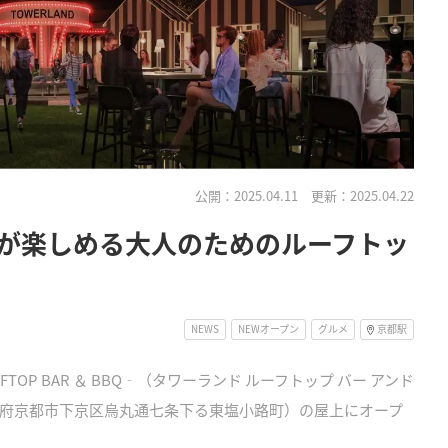
公開：2025.04.11
更新：2025.04.22
が楽しめる大人のためのルーフトッ
NEWS
NEWオープン
グルメ
京都駅
OFTOP BAR ＆ BBQ‐（タワーランド ルーフトップ バー アンド
府京都市下京区烏丸通七条下る東塩小路町）の屋上にオープ