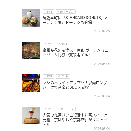
NEWS
NEWオープン
堺筋本町に「STANDARD DONUTS」オ
ープン！限定ドーナツも登場
2026.08.05
NEWS
イベント
夜景も花火も満喫！京都 ガーデンミュ
ージアム比叡で夏限定イルミ
2026.08.04
NEWS
イベント
ヤシの木ライトアップも！泉南ロング
パークで音楽とBBQを満喫
2026.08.04
NEWS
NEWオープン
人気の紅茶パフェ復活！抹茶スイーツ
元祖「京はやしや京都店」がリニュー
アル
2026.08.04