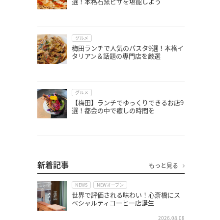
選！本格石窯ピザを堪能しよう
グルメ
梅田ランチで人気のパスタ9選！本格イ
タリアン＆話題の専門店を厳選
グルメ
【梅田】ランチでゆっくりできるお店9
選！都会の中で癒しの時間を
新着記事
もっと見る
NEWS
NEWオープン
世界で評価される味わい！心斎橋にス
ペシャルティコーヒー店誕生
2026.08.08