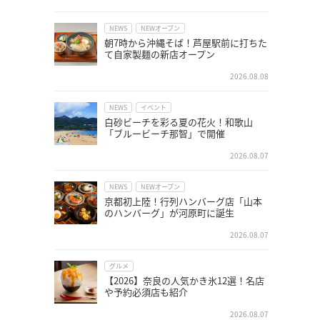
NEWS
NEWオープン
朝7時から沖縄そば！芦屋駅前に打ちた
て自家製麺の新店オープン
2026.08.08
NEWS
イベント
白砂ビーチを彩る夏の花火！和歌山
「ブルービーチ那智」で開催
2026.08.07
NEWS
NEWオープン
京都初上陸！行列ハンバーグ店「山本
のハンバーグ」が河原町に誕生
2026.08.07
グルメ
【2026】奈良の人気かき氷12選！名店
や予約必須店も紹介
2026.08.07