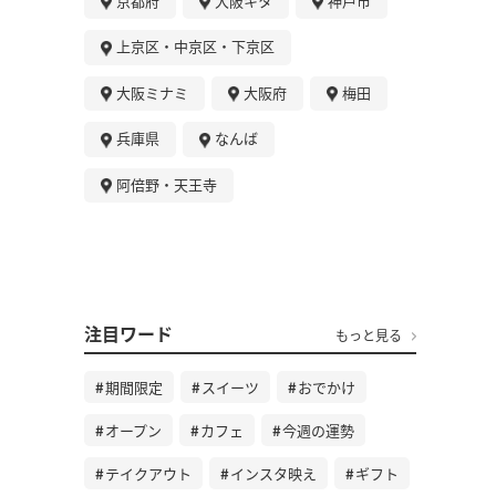
京都府
大阪キタ
神戸市
上京区・中京区・下京区
大阪ミナミ
大阪府
梅田
兵庫県
なんば
阿倍野・天王寺
注目ワード
もっと見る
期間限定
スイーツ
おでかけ
オープン
カフェ
今週の運勢
テイクアウト
インスタ映え
ギフト