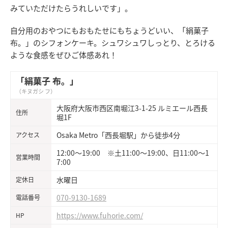
みていただけたらうれしいです」。
自分用のおやつにもおもたせにもちょうどいい、「絹菓子
布。」のシフォンケーキ。シュワシュワしっとり、とろける
ような食感をぜひご体感あれ！
「絹菓子 布。」
（キヌガシ フ）
大阪府大阪市西区南堀江3-1-25 ルミエール西長
住所
堀1F
Osaka Metro「西長堀駅」から徒歩4分
アクセス
12:00〜19:00 ※土11:00〜19:00、日11:00〜1
営業時間
7:00
水曜日
定休日
070-9130-1689
電話番号
https://www.fuhorie.com/
HP