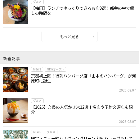
グルメ
【梅田】ランチでゆっくりできるお店9選！都会の中で癒
しの時間を
もっと見る
新着記事
NEWS
NEWオープン
京都初上陸！行列ハンバーグ店「山本のハンバーグ」が河
原町に誕生
2026.08.07
グルメ
【2026】奈良の人気かき氷12選！名店や予約必須店も紹
介
2026.08.07
NEWS
グルメ
限定メニュー続々！グラングリーン大阪 ショップ＆レス