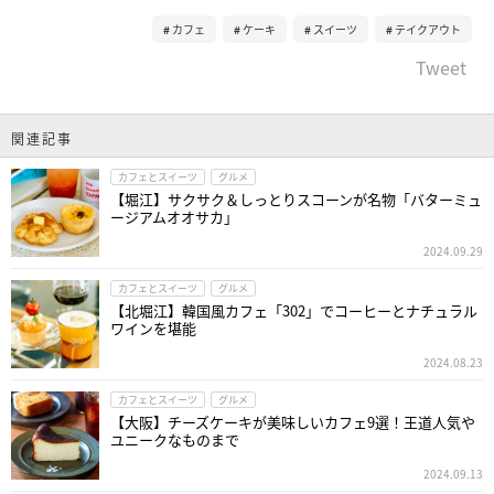
カフェ
ケーキ
スイーツ
テイクアウト
Tweet
関連記事
カフェとスイーツ
グルメ
【堀江】サクサク＆しっとりスコーンが名物「バターミュ
ージアムオオサカ」
2024.09.29
カフェとスイーツ
グルメ
【北堀江】韓国風カフェ「302」でコーヒーとナチュラル
ワインを堪能
2024.08.23
カフェとスイーツ
グルメ
【大阪】チーズケーキが美味しいカフェ9選！王道人気や
ユニークなものまで
2024.09.13