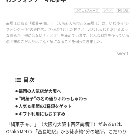
カフェとスイーツ
グルメ
西長堀
南堀江にある「絹菓子 布。」（大阪府大阪市西区南堀江）は、いわゆる”シ
フォンケーキ”の専門店。さっぱりとした甘さと、ふわしゅわと溶けるよう
な食感が「他にはない！」と注目を集めています。どんな材料を使っている
の？味のこだわりは？など気になることを伺ってきました。
Tweet
目次
福岡の人気店が大阪へ
”絹菓子”の名の通りふわっしゅわっ
人気＆季節の3種類をゲット
ギフト利用にもおすすめ
「絹菓子 布。」（大阪府大阪市西区南堀江）があるのは、
Osaka Metro 「西長堀駅」から徒歩約4分の場所。こだわり