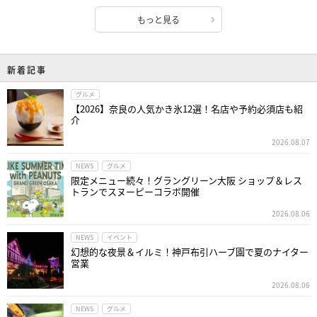
もっと見る
新着記事
グルメ
【2026】奈良の人気かき氷12選！名店や予約必須店も紹
介
2026.08.07
NEWS
グルメ
限定メニュー続々！グラングリーン大阪 ショップ＆レス
トランでスヌーピーコラボ開催
2026.08.06
NEWS
イベント
幻想的な夜景＆イルミ！神戸布引ハーブ園で夏のナイター
営業
2026.08.06
NEWS
グルメ