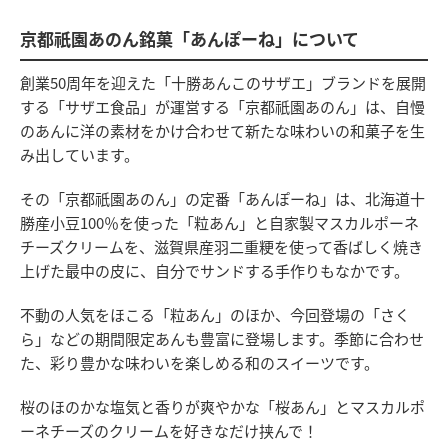
京都祇園あのん銘菓「あんぽーね」について
創業50周年を迎えた「十勝あんこのサザエ」ブランドを展開
する「サザエ食品」が運営する「京都祇園あのん」は、自慢
のあんに洋の素材をかけ合わせて新たな味わいの和菓子を生
み出しています。
その「京都祇園あのん」の定番「あんぽーね」は、北海道十
勝産小豆100％を使った「粒あん」と自家製マスカルポーネ
チーズクリームを、滋賀県産羽二重粳を使って香ばしく焼き
上げた最中の皮に、自分でサンドする手作りもなかです。
不動の人気をほこる「粒あん」のほか、今回登場の「さく
ら」などの期間限定あんも豊富に登場します。季節に合わせ
た、彩り豊かな味わいを楽しめる和のスイーツです。
桜のほのかな塩気と香りが爽やかな「桜あん」とマスカルポ
ーネチーズのクリームを好きなだけ挟んで！