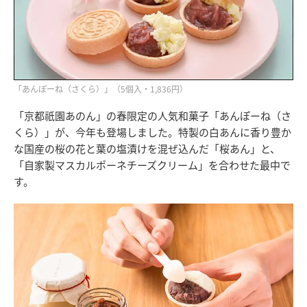
「あんぽーね（さくら）」（5個入・1,836円）
「京都祇園あのん」の春限定の人気和菓子「あんぽーね（さ
くら）」が、今年も登場しました。特製の白あんに香り豊か
な国産の桜の花と葉の塩漬けを混ぜ込んだ「桜あん」と、
「自家製マスカルポーネチーズクリーム」を合わせた最中で
す。