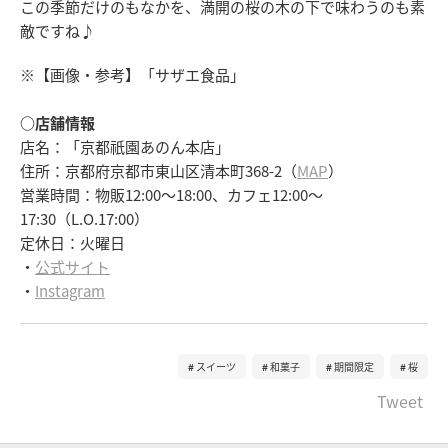
この季節だけのもなかを、満開の桜の木の下で味わうのも素
敵ですね♪
※【画像・参考】「サザエ食品」
○店舗情報
店名：「京都祇園あのん本店」
住所：京都府京都市東山区清本町368-2（
MAP
）
営業時間：物販12:00～18:00、カフェ12:00～
17:30（L.O.17:00）
定休日：火曜日
・
公式サイト
・
Instagram
スイーツ
和菓子
期間限定
桜
Tweet