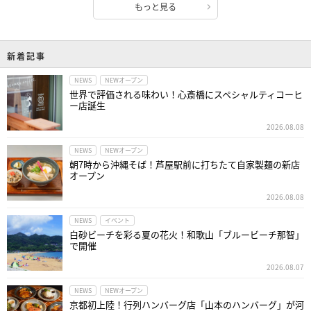
もっと見る
新着記事
NEWS
NEWオープン
世界で評価される味わい！心斎橋にスペシャルティコーヒ
ー店誕生
2026.08.08
NEWS
NEWオープン
朝7時から沖縄そば！芦屋駅前に打ちたて自家製麺の新店
オープン
2026.08.08
NEWS
イベント
白砂ビーチを彩る夏の花火！和歌山「ブルービーチ那智」
で開催
2026.08.07
NEWS
NEWオープン
京都初上陸！行列ハンバーグ店「山本のハンバーグ」が河