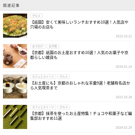
関連記事
グルメ
【祇園】安くて美味しいランチおすすめ10選！人気店や
穴場のお店も
2023.10.21
おでかけ
女子旅
【京都】祇園のお土産おすすめ10選！人気のお菓子や京
都らしい雑貨も
2024.01.14
カフェとスイーツ
グルメ
【お土産にも】京都のおしゃれな羊羹9選！老舗有名店か
ら人気喫茶まで
2023.10.28
カフェとスイーツ
グルメ
【京都】抹茶を使ったお土産特集！チョコや和菓子など編
集部おすすめ11選
2024.02.29