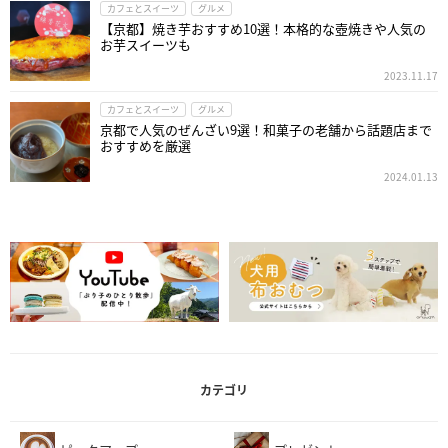
カフェとスイーツ
グルメ
【京都】焼き芋おすすめ10選！本格的な壺焼きや人気の
お芋スイーツも
2023.11.17
カフェとスイーツ
グルメ
京都で人気のぜんざい9選！和菓子の老舗から話題店まで
おすすめを厳選
2024.01.13
カテゴリ