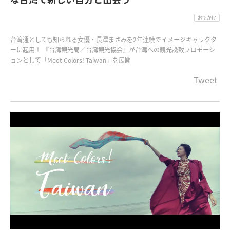
おでかけ
台湾通としても知られる女優・長澤まさみを2年連続でイメージキャラクタ
ーに起用！ 『台湾観光局／台湾観光協会』が台湾への観光誘致プロモーシ
ョンとして「Meet Colors! Taiwan」を展開
Tweet