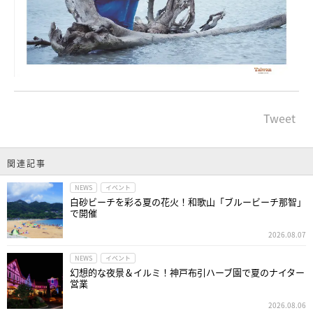
Tweet
関連記事
NEWS
イベント
白砂ビーチを彩る夏の花火！和歌山「ブルービーチ那智」
で開催
2026.08.07
NEWS
イベント
幻想的な夜景＆イルミ！神戸布引ハーブ園で夏のナイター
営業
2026.08.06