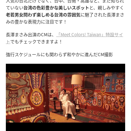
人気の台北だけでなく、台中、台南・高雄など、まだ知られ
ていない
台湾の色彩豊かな美しいスポット
と、親しみやすく
老若男女問わず楽しめる台湾の雰囲気
に魅了された長澤まさ
みの豊かな表現力に注目です！
長澤まさみ出演のCMは、
「Meet Colors! Taiwan」特設サイ
ト
でもチェックできますよ！
強行スケジュールにも関わらず和やかに進んだCM撮影