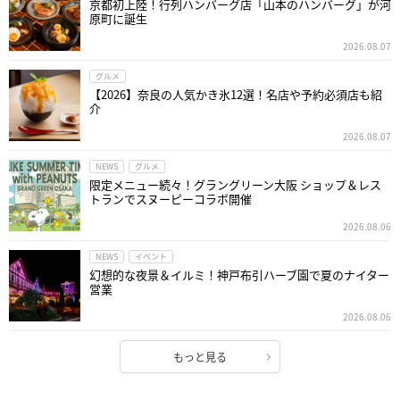
京都初上陸！行列ハンバーグ店「山本のハンバーグ」が河
原町に誕生
2026.08.07
グルメ
【2026】奈良の人気かき氷12選！名店や予約必須店も紹
介
2026.08.07
NEWS
グルメ
限定メニュー続々！グラングリーン大阪 ショップ＆レス
トランでスヌーピーコラボ開催
2026.08.06
NEWS
イベント
幻想的な夜景＆イルミ！神戸布引ハーブ園で夏のナイター
営業
2026.08.06
もっと見る