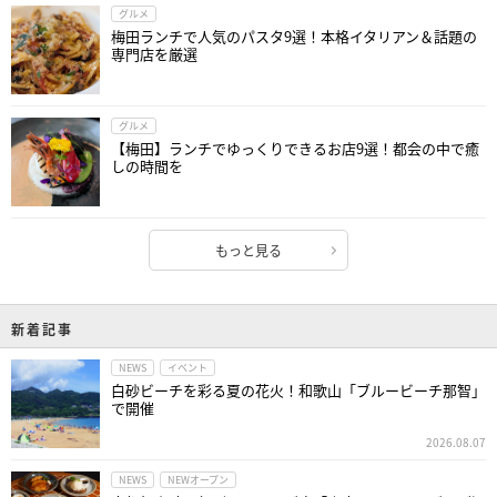
グルメ
梅田ランチで人気のパスタ9選！本格イタリアン＆話題の
専門店を厳選
グルメ
【梅田】ランチでゆっくりできるお店9選！都会の中で癒
しの時間を
もっと見る
新着記事
NEWS
イベント
白砂ビーチを彩る夏の花火！和歌山「ブルービーチ那智」
で開催
2026.08.07
NEWS
NEWオープン