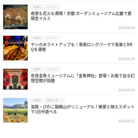
NEWS
イベント
夜景も花火も満喫！京都 ガーデンミュージアム比叡で夏
限定イルミ
2026.08.04
NEWS
イベント
ヤシの木ライトアップも！泉南ロングパークで音楽とBB
Qを満喫
2026.08.04
NEWS
イベント
奈良金魚ミュージアムに「金魚神社」登場！お面で巡る幻
想空間が話題
2026.08.03
NEWS
NEWスポット
滋賀・びわこ箱館山がリニューアル！絶景と映えスポット
で1日中遊べる
2026.08.01