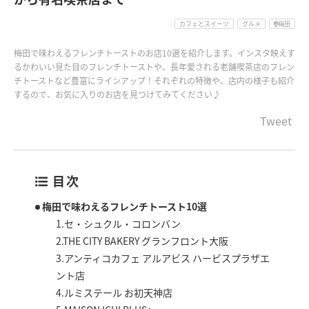
カフェとスイーツ
グルメ
梅田
梅田で味わえるフレンチトーストのお店10選を紹介します。インスタ映えす
るかわいい見た目のフレンチトーストや、長年愛される老舗喫茶店のフレン
チトーストなど豊富にラインアップ！それぞれの特徴や、店内の様子も紹介
するので、お気に入りのお店を見つけてみてください♪
Tweet
目次
梅田で味わえるフレンチトースト10選
1.セ・シュクル・コロンバン
2.THE CITY BAKERY グランフロント大阪
3.アンティコカフェ アルアビス ハービスプラザエ
ント店
4.ルミステール お初天神店