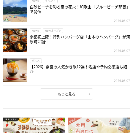
NEWS
イベント
白砂ビーチを彩る夏の花火！和歌山「ブルービーチ那智」
で開催
2026.08.07
NEWS
NEWオープン
京都初上陸！行列ハンバーグ店「山本のハンバーグ」が河
原町に誕生
2026.08.07
グルメ
【2026】奈良の人気かき氷12選！名店や予約必須店も紹
介
2026.08.07
もっと見る