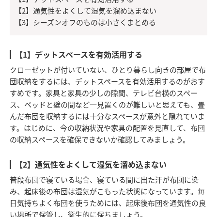
【2】通気性をよくして湿気を溜め込まない
【3】シーズンオフのものは小さくまとめる
【1】デットスペースを有効活用する
クローゼットが付いていない、ひとり暮らし向きの部屋で布
団収納をするには、デットスペースを有効活用するのがおす
すめです。家具と家具の少しの隙間、テレビ台横のスペー
ス、ベッドと壁の間など一見置くのが難しいと思えても、畳
んだ布団を収納するには十分なスペースが意外と隠れていま
す。はじめに、今の収納状況や家具の配置を見直して、布団
の収納スペースを確保できないか確認してみましょう。
【2】通気性をよくして湿気を溜め込まない
普段布団で寝ている場合、寝ている間に出た汗が布団に染
み、起床後の布団は湿気がこもった状態になっています。毎
日気持ちよく布団を使うためには、起床後布団を通気性の良
い場所で保管し、衛生的に保ちましょう。