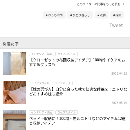
このライターの記事をもっと読む
おうち時間
ひとり暮らし
収納
掃除
Tweet
関連記事
インテリア・収納
ライフスタイル
【クローゼットの布団収納アイデア】100均やイケアのお
すすめグッズも
2023.04.12
ライフスタイル
ライフハック
【枕の選び方】自分に合った枕で快適な睡眠を！ニトリな
どおすすめ枕も紹介
2023.05.10
インテリア・収納
ライフスタイル
ベッド下収納に！100均・無印ニトリなどのアイテム12選
と収納アイデア