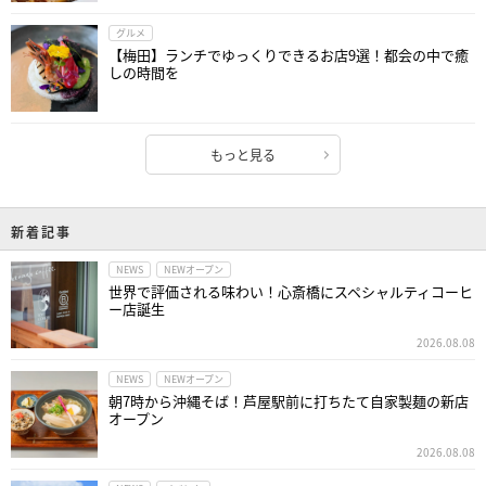
グルメ
【梅田】ランチでゆっくりできるお店9選！都会の中で癒
しの時間を
もっと見る
新着記事
NEWS
NEWオープン
世界で評価される味わい！心斎橋にスペシャルティコーヒ
ー店誕生
2026.08.08
NEWS
NEWオープン
朝7時から沖縄そば！芦屋駅前に打ちたて自家製麺の新店
オープン
2026.08.08