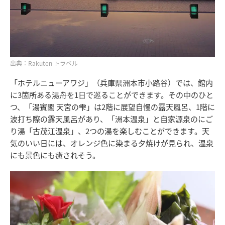
出典：Rakuten トラベル
「ホテルニューアワジ」（兵庫県洲本市小路谷）では、館内
に3箇所ある湯舟を1日で巡ることができます。その中のひと
つ、「湯賓閣 天宮の雫」は2階に展望自慢の露天風呂、1階に
波打ち際の露天風呂があり、「洲本温泉」と自家源泉のにご
り湯「古茂江温泉」、2つの湯を楽しむことができます。天
気のいい日には、オレンジ色に染まる夕焼けが見られ、温泉
にも景色にも癒されそう。