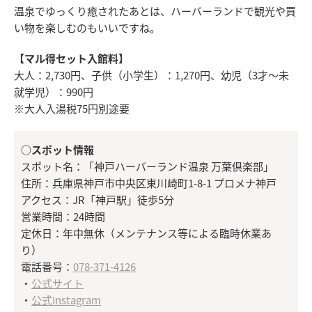
温泉でゆっくり癒されたあとは、ハーバーランドで観光や買
い物を楽しむのもいいですね。
【マル得セット入館料】
大人：2,730円、子供（小学生）：1,270円、幼児（3才～未
就学児）：990円
※大人入湯税75円別途要
○スポット情報
スポット名：「神戸ハーバーランド温泉 万葉倶楽部」
住所：兵庫県神戸市中央区東川崎町1-8-1 プロメナ神戸
アクセス：JR「神戸駅」徒歩5分
営業時間：24時間
定休日：年中無休（メンテナンス等による臨時休業あ
り）
電話番号：
078-371-4126
・
公式サイト
・
公式Instagram