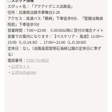
○スポット情報
スポット名：「アクアイグニス淡路島」
住所：兵庫県淡路市夢舞台2-28
アクセス：高速バス「鵜崎」下車徒歩8分、「聖隷淡路病
院前」下車徒歩3分
営業時間：7:00～22:00 ※20:00以降に受付の場合ナイト
営業での案内になります／【ペスケリア・ 風波】11:00～
15:00（L.O.14:30）、17:00～21:00（L.O.20:00）
定休日：なし（淡路島国営明石海峡公園の定休日に準ず
る）
電話番号：
0799-73-6602
・
公式サイト
・
公式Instagram