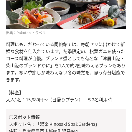
出典：Rakuten トラベル
料理にもこだわっている同旅館では、毎朝セリに出かけて新
鮮な食材を仕入れています。冬季限定の、松葉ガニを使った
コース料理が自慢。ブランド蟹としても有名な「津居山港・
柴山港のブランドかに」を1人で約2匹味わえるプランもあり
ます。寒い季節しか味わえない冬の味覚を、思う存分堪能で
きます。
【料金】
大人1名：15,980円～（日帰りプラン） ※2名利用時
○スポット情報
スポット名：「湯楽 Kinosaki Spa&Gardens」
住所：兵庫県豊岡市城崎町湯島844