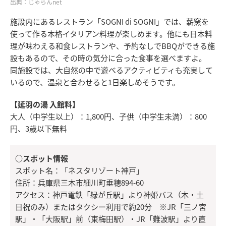
出典：じゃらんnet
施設内にあるレストラン「SOGNI di SOGNI」では、薪窯を
使って作る本格イタリアン料理が楽しめます。他にも日本料
理が味わえる和食レストランや、予約なしでBBQができる施
設もあるので、その時の気分に合った食事を選べますよ。
同施設では、大自然の中で遊べるアクティビティも充実して
いるので、温泉と合わせると1日楽しめそうです。
【延羽の湯 入館料】
大人（中学生以上）：1,800円、子供（中学生未満）：800
円、3歳以下無料
○スポット情報
スポット名：「ネスタリゾート神戸」
住所：兵庫県三木市細川町垂穂894-60
アクセス：神戸電鉄「緑が丘駅」より神姫バス（木・土
日祝のみ）またはタクシー利用で約20分 ※JR「三ノ宮
駅」・「大阪駅」前（東梅田駅）・JR「難波駅」より直