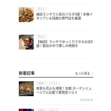
グルメ
梅田ランチで人気のパスタ9選！本格イ
タリアン＆話題の専門店を厳選
グルメ
【梅田】ランチでゆっくりできるお店9
選！都会の中で癒しの時間を
新着記事
もっと見る
NEWS
イベント
夜景も花火も満喫！京都 ガーデンミュ
ージアム比叡で夏限定イルミ
2026.08.04
NEWS
イベント