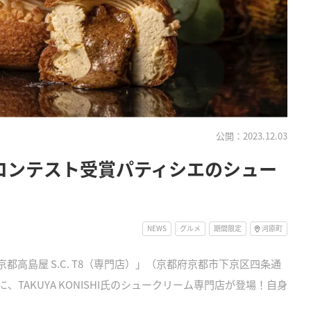
公開：2023.12.03
コンテスト受賞パティシエのシュー
NEWS
グルメ
期間限定
河原町
「京都高島屋 S.C. T8（専門店）」（京都府京都市下京区四条通
」に、TAKUYA KONISHI氏のシュークリーム専門店が登場！自身