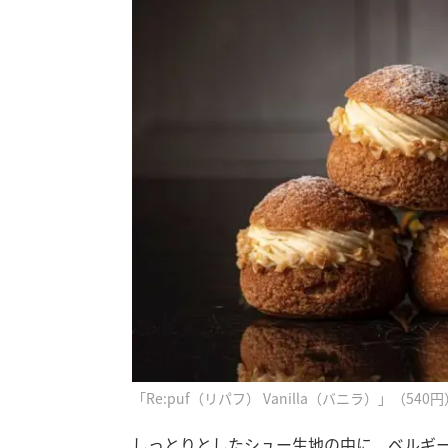
「Re:puf（リパフ） Vanilla（バニラ）」（540円
しっとりとしたシュー生地の中に、ベルギ