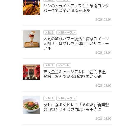
ヤシの木ライトアップも！泉南ロング
パークで音楽とBBQを満喫
2026.08.04
NEWS
NEWオープン
人気の紅茶パフェ復活！抹茶スイーツ
元祖「京はやしや京都店」がリニュー
アル
2026.08.04
NEWS
イベント
奈良金魚ミュージアムに「金魚神社」
登場！お面で巡る幻想空間が話題
2026.08.03
NEWS
NEWオープン
クセになるシビレ！「そのだ」新業態
の山椒まぜそば専門店が天王寺に
2026.08.03