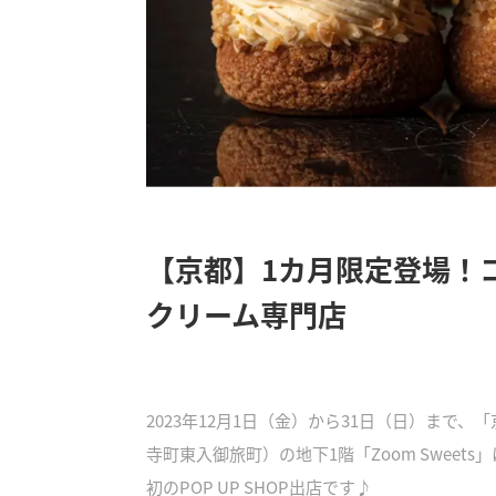
【京都】1カ月限定登場！
クリーム専門店
2023年12月1日（金）から31日（日）まで、
寺町東入御旅町）の地下1階「Zoom Sweets
初のPOP UP SHOP出店です♪