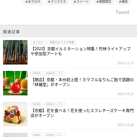
おでかけ
クリスマス
スイーツ
期間限定
雑貨
Tweet
関連記事
おでかけ
季節のおでかけ特集
【2023】京都イルミネーション特集！竹林ライトアップ
や参加型アートも
2023.11.17
NEWS
NEWオープン
【閉店】京都・本州初上陸！カラフルなりんご飴で話題の
「林檎堂」がオープン
2023.10.27
NEWS
NEWオープン
【京都】花を食べる！花を使ったスフレチーズケーキ専門
店がオープン
2023.10.30
NEWS
NEWオープン