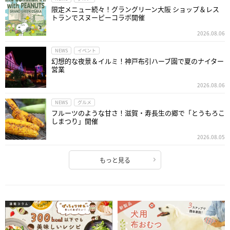
限定メニュー続々！グラングリーン大阪 ショップ＆レス
トランでスヌーピーコラボ開催
2026.08.06
NEWS
イベント
幻想的な夜景＆イルミ！神戸布引ハーブ園で夏のナイター
営業
2026.08.06
NEWS
グルメ
フルーツのような甘さ！滋賀・寿長生の郷で「とうもろこ
しまつり」開催
2026.08.05
もっと見る