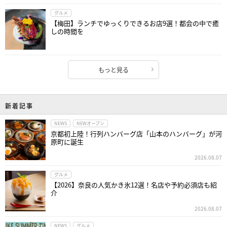
グルメ
【梅田】ランチでゆっくりできるお店9選！都会の中で癒
しの時間を
もっと見る
新着記事
NEWS
NEWオープン
京都初上陸！行列ハンバーグ店「山本のハンバーグ」が河
原町に誕生
2026.08.07
グルメ
【2026】奈良の人気かき氷12選！名店や予約必須店も紹
介
2026.08.07
NEWS
グルメ