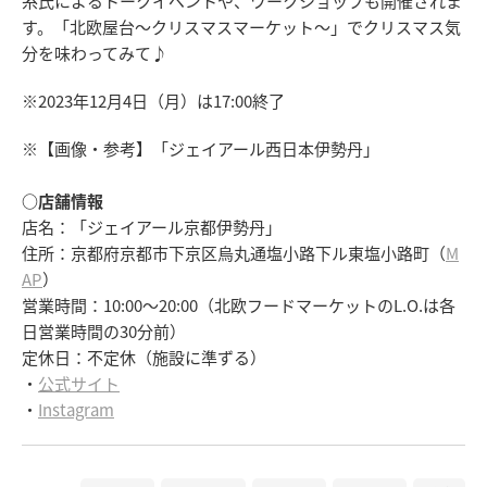
糸氏によるトークイベントや、ワークショップも開催されま
す。「北欧屋台～クリスマスマーケット～」でクリスマス気
分を味わってみて♪
※2023年12月4日（月）は17:00終了
※【画像・参考】「ジェイアール西日本伊勢丹」
○店舗情報
店名：「ジェイアール京都伊勢丹」
住所：京都府京都市下京区烏丸通塩小路下ル東塩小路町（
M
AP
）
営業時間：10:00～20:00（北欧フードマーケットのL.O.は各
日営業時間の30分前）
定休日：不定休（施設に準ずる）
・
公式サイト
・
Instagram