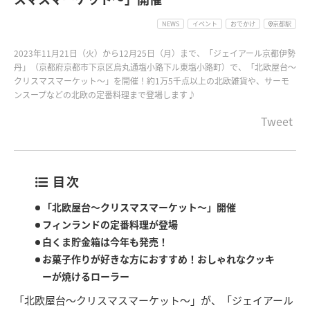
NEWS
イベント
おでかけ
京都駅
2023年11月21日（火）から12月25日（月）まで、「ジェイアール京都伊勢
丹」（京都府京都市下京区烏丸通塩小路下ル東塩小路町）で、「北欧屋台～
クリスマスマーケット～」を開催！約1万5千点以上の北欧雑貨や、サーモ
ンスープなどの北欧の定番料理まで登場します♪
Tweet
目次
「北欧屋台～クリスマスマーケット～」開催
フィンランドの定番料理が登場
白くま貯金箱は今年も発売！
お菓子作りが好きな方におすすめ！おしゃれなクッキ
ーが焼けるローラー
「北欧屋台～クリスマスマーケット～」が、「ジェイアール