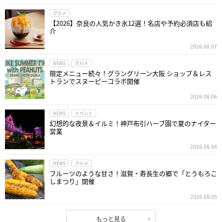
グルメ
【2026】奈良の人気かき氷12選！名店や予約必須店も紹
介
2026.08.07
NEWS
グルメ
限定メニュー続々！グラングリーン大阪 ショップ＆レス
トランでスヌーピーコラボ開催
2026.08.06
NEWS
イベント
幻想的な夜景＆イルミ！神戸布引ハーブ園で夏のナイター
営業
2026.08.06
NEWS
グルメ
フルーツのような甘さ！滋賀・寿長生の郷で「とうもろこ
しまつり」開催
2026.08.05
もっと見る