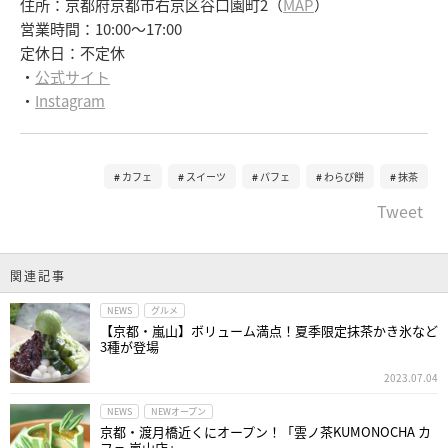
住所：京都府京都市右京区谷口園町2（
MAP
）
営業時間：10:00～17:00
定休日：不定休
・
公式サイト
・
Instagram
カフェ
スイーツ
パフェ
わらび餅
抹茶
Tweet
関連記事
NEWS
グルメ
【京都・嵐山】ボリューム満点！夏季限定抹茶かき氷など
3種が登場
2023.07.04
NEWS
NEWオープン
京都・渡月橋近くにオープン！「雲ノ茶KUMONOCHA カ
フェ 嵐山店」