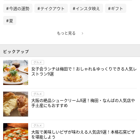
今週の運勢
テイクアウト
インスタ映え
ギフト
夏
もっと見る
ピックアップ
グルメ
女子会ランチは梅田で！おしゃれ＆ゆっくりできる人気レ
ストラン9選
グルメ
大阪の絶品シュークリーム8選！梅田・なんばの人気店や
手土産にもおすすめ
グルメ
大阪で美味しいピザが味わえる人気店9選！本格石窯ピザ
を堪能しよう