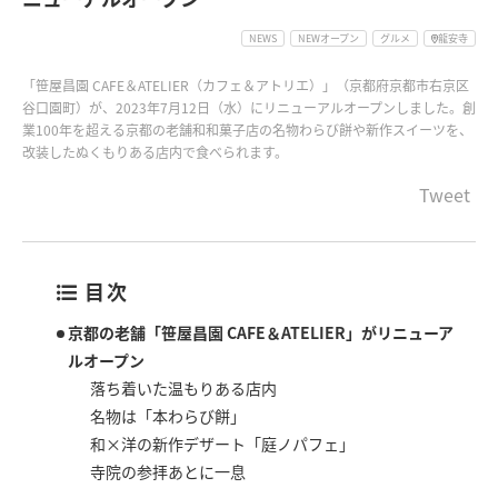
NEWS
NEWオープン
グルメ
龍安寺
「笹屋昌園 CAFE＆ATELIER（カフェ＆アトリエ）」（京都府京都市右京区
谷口園町）が、2023年7月12日（水）にリニューアルオープンしました。創
業100年を超える京都の老舗和和菓子店の名物わらび餅や新作スイーツを、
改装したぬくもりある店内で食べられます。
Tweet
目次
京都の老舗「笹屋昌園 CAFE＆ATELIER」がリニューア
ルオープン
落ち着いた温もりある店内
名物は「本わらび餅」
和×洋の新作デザート「庭ノパフェ」
寺院の参拝あとに一息