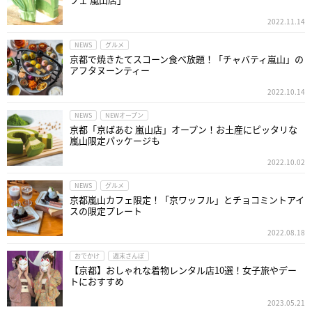
2022.11.14
NEWS
グルメ
京都で焼きたてスコーン食べ放題！「チャバティ嵐山」の
アフタヌーンティー
2022.10.14
NEWS
NEWオープン
京都「京ばあむ 嵐山店」オープン！お土産にピッタリな
嵐山限定パッケージも
2022.10.02
NEWS
グルメ
京都嵐山カフェ限定！「京ワッフル」とチョコミントアイ
スの限定プレート
2022.08.18
おでかけ
週末さんぽ
【京都】おしゃれな着物レンタル店10選！女子旅やデー
トにおすすめ
2023.05.21