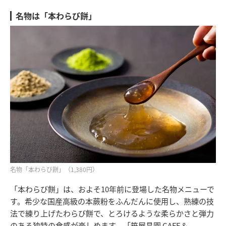
名物は「本わらび餅」
名物「本わらび餅」（1,380円）
「本わらび餅」は、およそ10年前に登場した名物メニューで
す。希少な国産高級の本蕨粉をふんだんに使用し、熟練の技
法で練り上げたわらび餅で、とろけるような柔らかさと弾力
のある独特の食感が楽しめます。「笹屋昌園 CAFE＆