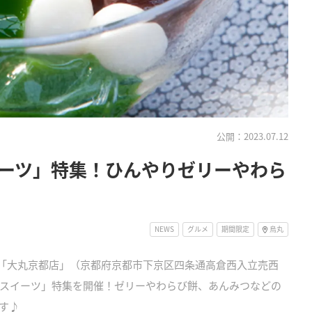
公開：2023.07.12
ーツ」特集！ひんやりゼリーやわら
NEWS
グルメ
期間限定
烏丸
まで、「大丸京都店」（京都府京都市下京区四条通高倉西入立売西
スイーツ」特集を開催！ゼリーやわらび餅、あんみつなどの
す♪