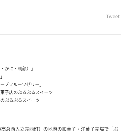
Tweet
ン・かに・朝顔）」
）」
ープフルーツゼリー」
洋菓子店のぷるぷるスイーツ
店のぷるぷるスイーツ
通高倉西入立売西町）の地階の和菓子・洋菓子売場で「ぷ