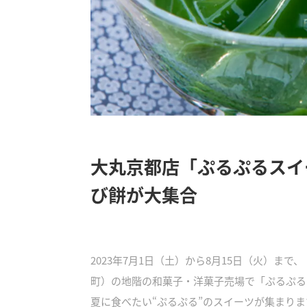
大丸京都店「ぷるぷるスイ
び餅が大集合
2023年7月1日（土）から8月15日（火）
町）の地階の和菓子・洋菓子売場で「ぷるぷる
夏に食べたい“ぷるぷる”のスイーツが集まりま