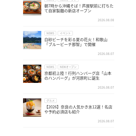
朝7時から沖縄そば！芦屋駅前に打ちた
て自家製麺の新店オープン
2026.08.08
NEWS
イベント
白砂ビーチを彩る夏の花火！和歌山
「ブルービーチ那智」で開催
2026.08.07
NEWS
NEWオープン
京都初上陸！行列ハンバーグ店「山本
のハンバーグ」が河原町に誕生
2026.08.07
グルメ
【2026】奈良の人気かき氷12選！名店
や予約必須店も紹介
2026.08.07