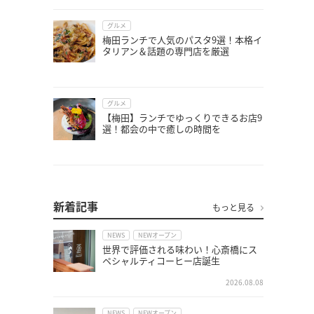
グルメ
梅田ランチで人気のパスタ9選！本格イ
タリアン＆話題の専門店を厳選
グルメ
【梅田】ランチでゆっくりできるお店9
選！都会の中で癒しの時間を
新着記事
もっと見る
NEWS
NEWオープン
世界で評価される味わい！心斎橋にス
ペシャルティコーヒー店誕生
2026.08.08
NEWS
NEWオープン