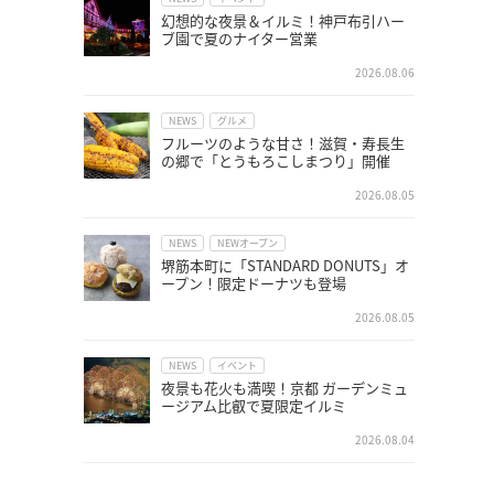
幻想的な夜景＆イルミ！神戸布引ハー
ブ園で夏のナイター営業
2026.08.06
NEWS
グルメ
フルーツのような甘さ！滋賀・寿長生
の郷で「とうもろこしまつり」開催
2026.08.05
NEWS
NEWオープン
堺筋本町に「STANDARD DONUTS」オ
ープン！限定ドーナツも登場
2026.08.05
NEWS
イベント
夜景も花火も満喫！京都 ガーデンミュ
ージアム比叡で夏限定イルミ
2026.08.04