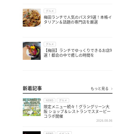
グルメ
梅田ランチで人気のパスタ9選！本格イ
タリアン＆話題の専門店を厳選
グルメ
【梅田】ランチでゆっくりできるお店9
選！都会の中で癒しの時間を
新着記事
もっと見る
NEWS
グルメ
限定メニュー続々！グラングリーン大
阪 ショップ＆レストランでスヌーピー
コラボ開催
2026.08.06
NEWS
イベント