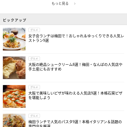
もっと見る
ピックアップ
グルメ
女子会ランチは梅田で！おしゃれ＆ゆっくりできる人気レ
ストラン9選
グルメ
大阪の絶品シュークリーム8選！梅田・なんばの人気店や
手土産にもおすすめ
グルメ
大阪で美味しいピザが味わえる人気店9選！本格石窯ピザ
を堪能しよう
グルメ
梅田ランチで人気のパスタ9選！本格イタリアン＆話題の
専門店を厳選