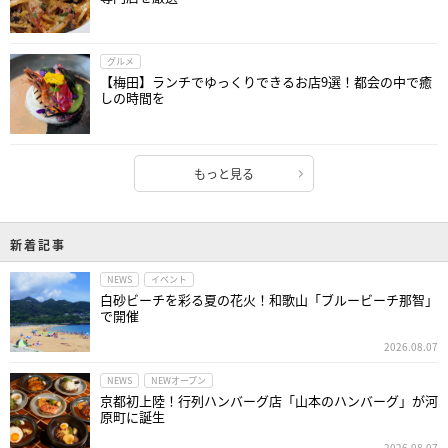
グルメ
【梅田】ランチでゆっくりできるお店9選！都会の中で癒
しの時間を
もっと見る
新着記事
NEWS
イベント
白砂ビーチを彩る夏の花火！和歌山「ブルービーチ那智」
で開催
2026.08.07
NEWS
NEWオープン
京都初上陸！行列ハンバーグ店「山本のハンバーグ」が河
原町に誕生
2026.08.07