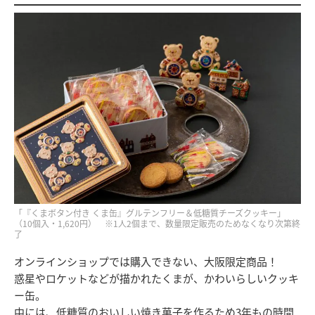
「『くまボタン付き くま缶』グルテンフリー＆低糖質チーズクッキー」
（10個入・1,620円） ※1人2個まで、数量限定販売のためなくなり次第終
了
オンラインショップでは購入できない、大阪限定商品！
惑星やロケットなどが描かれたくまが、かわいらしいクッキ
ー缶。
中には、低糖質のおいしい焼き菓子を作るため3年もの時間