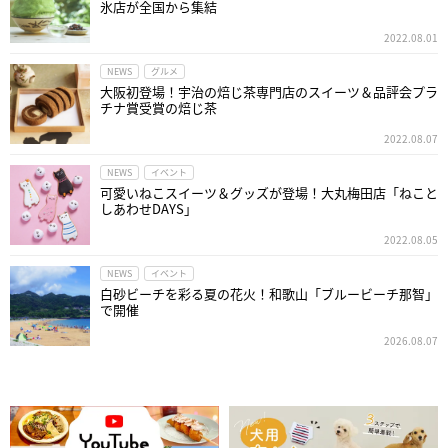
氷店が全国から集結
2022.08.01
NEWS
グルメ
大阪初登場！宇治の焙じ茶専門店のスイーツ＆品評会プラ
チナ賞受賞の焙じ茶
2022.08.07
NEWS
イベント
可愛いねこスイーツ＆グッズが登場！大丸梅田店「ねこと
しあわせDAYS」
2022.08.05
NEWS
イベント
白砂ビーチを彩る夏の花火！和歌山「ブルービーチ那智」
で開催
2026.08.07