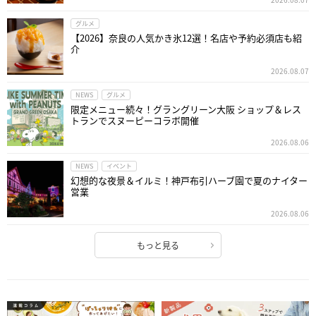
グルメ
【2026】奈良の人気かき氷12選！名店や予約必須店も紹
介
2026.08.07
NEWS
グルメ
限定メニュー続々！グラングリーン大阪 ショップ＆レス
トランでスヌーピーコラボ開催
2026.08.06
NEWS
イベント
幻想的な夜景＆イルミ！神戸布引ハーブ園で夏のナイター
営業
2026.08.06
もっと見る