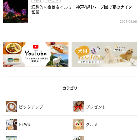
NEWS
イベント
幻想的な夜景＆イルミ！神戸布引ハーブ園で夏のナイター
営業
2026.08.06
カテゴリ
ピックアップ
プレゼント
NEWS
グルメ