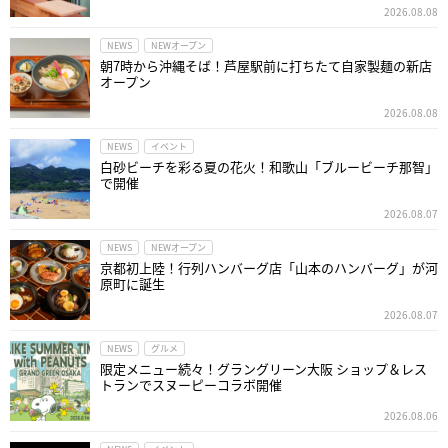
2026.08.08
NEWS
NEWオープン
朝7時から沖縄そば！芦屋駅前に打ちたて自家製麺の新店
オープン
2026.08.08
NEWS
イベント
白砂ビーチを彩る夏の花火！和歌山「ブルービーチ那智」
で開催
2026.08.07
NEWS
NEWオープン
京都初上陸！行列ハンバーグ店「山本のハンバーグ」が河
原町に誕生
2026.08.07
NEWS
グルメ
限定メニュー続々！グラングリーン大阪 ショップ＆レス
トランでスヌーピーコラボ開催
2026.08.06