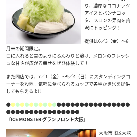
り、濃厚なココナッツ
アイスとパンナコッ
タ、メロンの果肉を贅
沢にトッピング！
提供は6／3（金）～8
月末の期間限定。
口に入れると雪のようにふんわりと溶け、メロンのフレッシ
ュな甘さが広がる幸せをぜひ体験して！
また同店では、7／1（金）～9／4（日）にスタンディングコ
ーナーを設置。気軽に食べられるカップで各種かき氷を提供
してもらえるよ!!
●
●
●
●
●
●
●
●
●
●
●
●●●●●●●●●●●●●●●●
●●●●●●●●●●●●●●●●
『ICE MONSTER グランフロント大阪』
大阪市北区大深