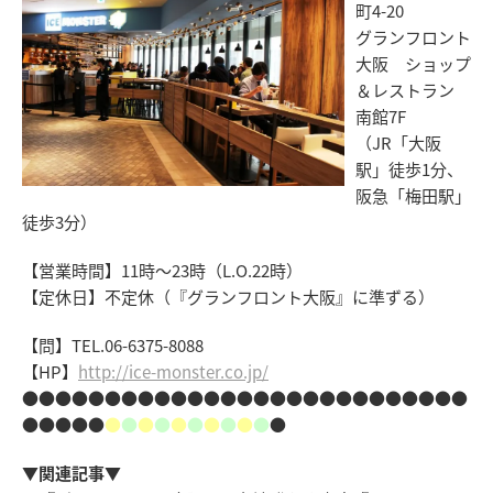
町4-20
グランフロント
大阪 ショップ
＆レストラン
南館7F
（JR「大阪
駅」徒歩1分、
阪急「梅田駅」
徒歩3分）
【営業時間】11時～23時（L.O.22時）
【定休日】不定休（『グランフロント大阪』に準ずる）
【問】TEL.06-6375-8088
【HP】
http://ice-monster.co.jp/
●●●●●●●●●●●●●●●●●●●●●●●●●●●
●●●●●
●
●
●
●
●
●
●
●
●
●
●
▼関連記事▼