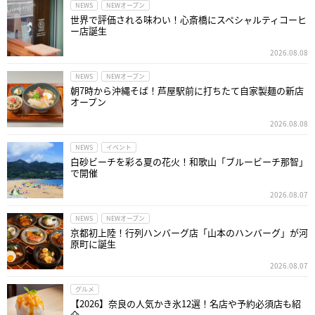
NEWS
NEWオープン
世界で評価される味わい！心斎橋にスペシャルティコーヒ
ー店誕生
2026.08.08
NEWS
NEWオープン
朝7時から沖縄そば！芦屋駅前に打ちたて自家製麺の新店
オープン
2026.08.08
NEWS
イベント
白砂ビーチを彩る夏の花火！和歌山「ブルービーチ那智」
で開催
2026.08.07
NEWS
NEWオープン
京都初上陸！行列ハンバーグ店「山本のハンバーグ」が河
原町に誕生
2026.08.07
グルメ
【2026】奈良の人気かき氷12選！名店や予約必須店も紹
介