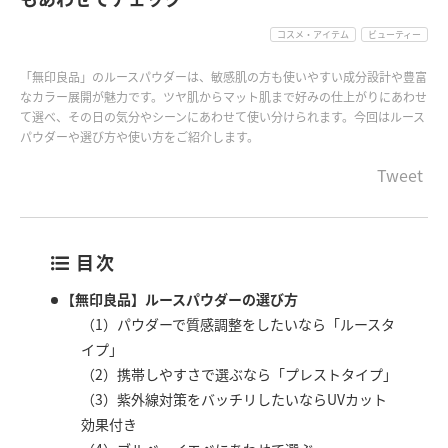
コスメ・アイテム
ビューティー
「無印良品」のルースパウダーは、敏感肌の方も使いやすい成分設計や豊富
なカラー展開が魅力です。ツヤ肌からマット肌まで好みの仕上がりにあわせ
て選べ、その日の気分やシーンにあわせて使い分けられます。今回はルース
パウダーや選び方や使い方をご紹介します。
Tweet
目次
【無印良品】ルースパウダーの選び方
（1）パウダーで質感調整をしたいなら「ルースタ
イプ」
（2）携帯しやすさで選ぶなら「プレストタイプ」
（3）紫外線対策をバッチリしたいならUVカット
効果付き