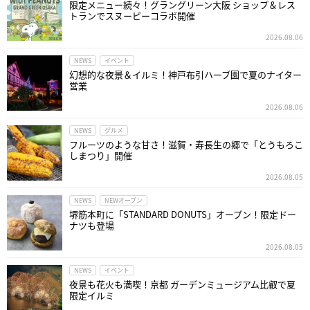
限定メニュー続々！グラングリーン大阪 ショップ＆レス
トランでスヌーピーコラボ開催
2026.08.06
NEWS
イベント
幻想的な夜景＆イルミ！神戸布引ハーブ園で夏のナイター
営業
2026.08.06
NEWS
グルメ
フルーツのような甘さ！滋賀・寿長生の郷で「とうもろこ
しまつり」開催
2026.08.05
NEWS
NEWオープン
堺筋本町に「STANDARD DONUTS」オープン！限定ドー
ナツも登場
2026.08.05
NEWS
イベント
夜景も花火も満喫！京都 ガーデンミュージアム比叡で夏
限定イルミ