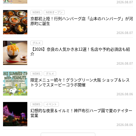
2026.08.07
NEWS
NEWオープン
京都初上陸！行列ハンバーグ店「山本のハンバーグ」が河
原町に誕生
2026.08.07
グルメ
【2026】奈良の人気かき氷12選！名店や予約必須店も紹
介
2026.08.07
NEWS
グルメ
限定メニュー続々！グラングリーン大阪 ショップ＆レス
トランでスヌーピーコラボ開催
2026.08.06
NEWS
イベント
幻想的な夜景＆イルミ！神戸布引ハーブ園で夏のナイター
営業
2026.08.06