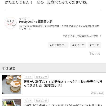
はたまりません！ ぜひ一度食べてみてくださいね。
ライター
PrettyOnline 編集部レポ
PrettyOnline編集部が、新商品を試食した感想や注目アイテムを試した感想
をレポート！
このライターの記事をもっと読む
おうちカフェ
スイーツ
チーズ
Tweet
関連記事
グルメ
編集部レポ
阪急デパ地下おすすめ新作スイーツ5選！秋の発表会へ行
ってきました【編集部レポ】
2021.11.09
グルメ
編集部レポ
つぎはピスタチオ！ファミマ「バタービスケットサンド」