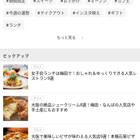
期間限定
スイーツ
おでかけ
オープン
カフェ
今週の運勢
テイクアウト
インスタ映え
ギフト
ランチ
もっと見る
ピックアップ
グルメ
女子会ランチは梅田で！おしゃれ＆ゆっくりできる人気レ
ストラン9選
グルメ
大阪の絶品シュークリーム8選！梅田・なんばの人気店や
手土産にもおすすめ
グルメ
大阪で美味しいピザが味わえる人気店9選！本格石窯ピザ