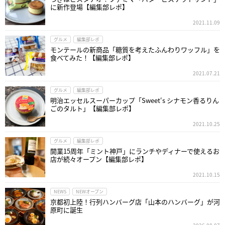
に新作登場【編集部レポ】
2021.11.09
グルメ
編集部レポ
モンテールの新商品「糖質を考えたふんわりワッフル」を
食べてみた！【編集部レポ】
2021.07.21
グルメ
編集部レポ
明治エッセルスーパーカップ「Sweet‘s シナモン香るりん
ごのタルト」【編集部レポ】
2021.10.25
グルメ
編集部レポ
開業15周年「ミント神戸」にランチやディナーで使えるお
店が続々オープン【編集部レポ】
2021.10.15
NEWS
NEWオープン
京都初上陸！行列ハンバーグ店「山本のハンバーグ」が河
原町に誕生