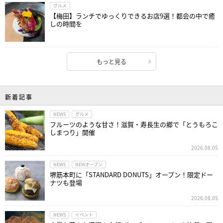
グルメ
【梅田】ランチでゆっくりできるお店9選！都会の中で癒
しの時間を
もっと見る
新着記事
NEWS
グルメ
フルーツのような甘さ！滋賀・寿長生の郷で「とうもろこ
しまつり」開催
2026.08.05
NEWS
NEWオープン
堺筋本町に「STANDARD DONUTS」オープン！限定ドー
ナツも登場
2026.08.05
NEWS
イベント