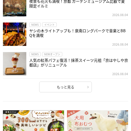
夜景も花火も満喫！京都 ガーデンミュージアム比叡で夏
限定イルミ
2026.08.04
NEWS
イベント
ヤシの木ライトアップも！泉南ロングパークで音楽とBB
Qを満喫
2026.08.04
NEWS
NEWオープン
人気の紅茶パフェ復活！抹茶スイーツ元祖「京はやしや京
都店」がリニューアル
2026.08.04
もっと見る