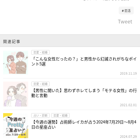
恋活
Tweet
関連記事
恋愛・結婚
「こんな女性だったの？」と男性から幻滅されがちなポイ
ント5選
2019.11.19
恋愛・結婚
【男性に聞いた】思わずホレてしまう「モテる女性」の行
動と言動
2021.02.01
占い・診断
恋愛・結婚
【今週の運勢】占術師レイカが占う2024年7月29日～8月4
日の星座占い
2024.07.29