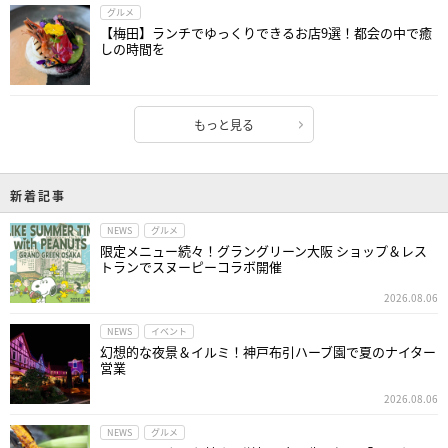
グルメ
【梅田】ランチでゆっくりできるお店9選！都会の中で癒
しの時間を
もっと見る
新着記事
NEWS
グルメ
限定メニュー続々！グラングリーン大阪 ショップ＆レス
トランでスヌーピーコラボ開催
2026.08.06
NEWS
イベント
幻想的な夜景＆イルミ！神戸布引ハーブ園で夏のナイター
営業
2026.08.06
NEWS
グルメ