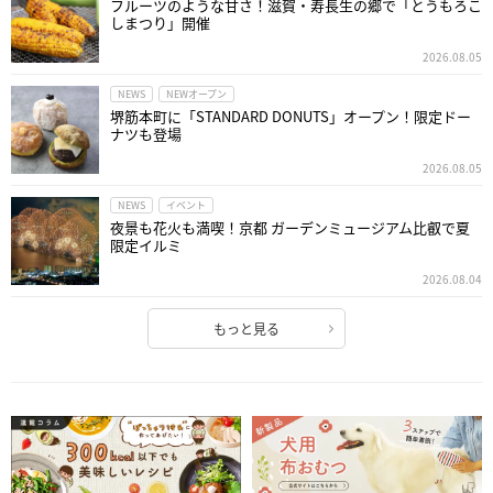
フルーツのような甘さ！滋賀・寿長生の郷で「とうもろこ
しまつり」開催
2026.08.05
NEWS
NEWオープン
堺筋本町に「STANDARD DONUTS」オープン！限定ドー
ナツも登場
2026.08.05
NEWS
イベント
夜景も花火も満喫！京都 ガーデンミュージアム比叡で夏
限定イルミ
2026.08.04
もっと見る