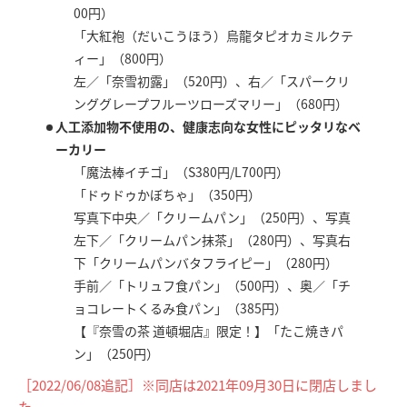
00円）
「大紅袍（だいこうほう）烏龍タピオカミルクテ
ィー」（800円）
左／「奈雪初露」（520円）、右／「スパークリ
ンググレープフルーツローズマリー」（680円）
人工添加物不使用の、健康志向な女性にピッタリなベ
ーカリー
「魔法棒イチゴ」（S380円/L700円）
「ドゥドゥかぼちゃ」（350円）
写真下中央／「クリームパン」（250円）、写真
左下／「クリームパン抹茶」（280円）、写真右
下「クリームパンバタフライピー」（280円）
手前／「トリュフ食パン」（500円）、奥／「チ
ョコレートくるみ食パン」（385円）
【『奈雪の茶 道頓堀店』限定！】「たこ焼きパ
ン」（250円）
［2022/06/08追記］※同店は2021年09月30日に閉店しまし
た。