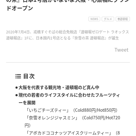
ドオープン
NEWS
グルメ
道頓堀
2020年7月4日、戎橋すぐそばの総合免税店『道頓堀ゼロゲート ラオックス
道頓堀店』1Fに、日本国内1号店となる『奈雪の茶 道頓堀店』が誕生
Tweet
目次
大阪を代表する観光地・道頓堀のど真ん中
現代の若者のライフスタイルに合わせたフルーツティ
ーを展開
「いちごチーズティー」（Cold880円/Hot850円）
「奈雪オレンジジャスミン」（Cold750円/Hot720
円）
「アボカドココナッツアイスクリームティー」（8