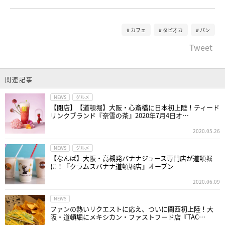
カフェ
タピオカ
パン
Tweet
関連記事
NEWS
グルメ
【閉店】【道頓堀】大阪・心斎橋に日本初上陸！ティード
リンクブランド『奈雪の茶』2020年7月4日オ…
2020.05.26
NEWS
グルメ
【なんば】大阪・高槻発バナナジュース専門店が道頓堀
に！『クラムスバナナ道頓堀店』オープン
2020.06.09
NEWS
ファンの熱いリクエストに応え、ついに関西初上陸！大
阪・道頓堀にメキシカン・ファストフード店『TAC…