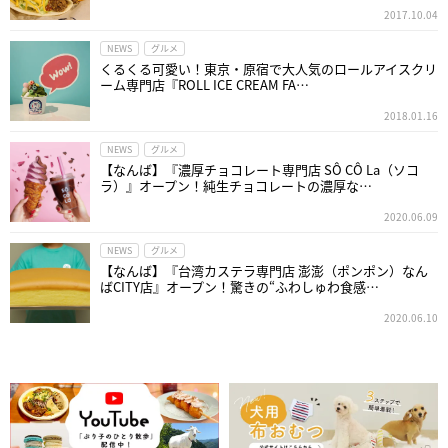
2017.10.04
NEWS
グルメ
くるくる可愛い！東京・原宿で大人気のロールアイスクリ
ーム専門店『ROLL ICE CREAM FA…
2018.01.16
NEWS
グルメ
【なんば】『濃厚チョコレート専門店 SÔ CÔ La（ソコ
ラ）』オープン！純生チョコレートの濃厚な…
2020.06.09
NEWS
グルメ
【なんば】『台湾カステラ専門店 澎澎（ポンポン）なん
ばCITY店』オープン！驚きの“ふわしゅわ食感…
2020.06.10