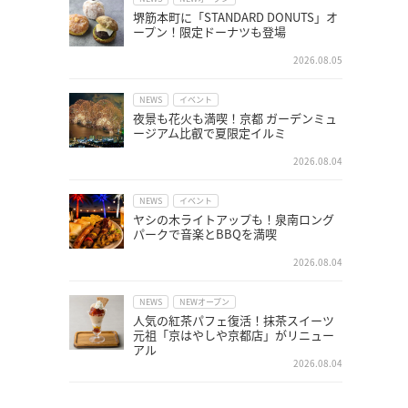
堺筋本町に「STANDARD DONUTS」オ
ープン！限定ドーナツも登場
2026.08.05
NEWS
イベント
夜景も花火も満喫！京都 ガーデンミュ
ージアム比叡で夏限定イルミ
2026.08.04
NEWS
イベント
ヤシの木ライトアップも！泉南ロング
パークで音楽とBBQを満喫
2026.08.04
NEWS
NEWオープン
人気の紅茶パフェ復活！抹茶スイーツ
元祖「京はやしや京都店」がリニュー
アル
2026.08.04