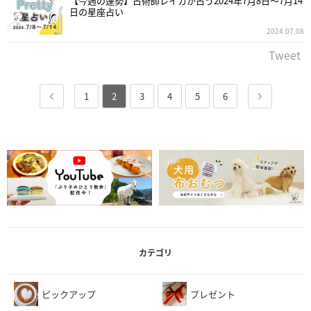
【今週の運勢】占術師レイカが占う2024年7月8日～7月14
日の星座占い
2024.07.08
Tweet
1
2
3
4
5
6
カテゴリ
ピックアップ
プレゼント