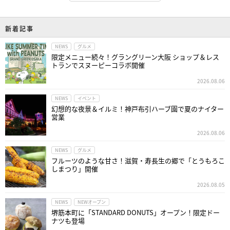
新着記事
NEWS
グルメ
限定メニュー続々！グラングリーン大阪 ショップ＆レス
トランでスヌーピーコラボ開催
2026.08.06
NEWS
イベント
幻想的な夜景＆イルミ！神戸布引ハーブ園で夏のナイター
営業
2026.08.06
NEWS
グルメ
フルーツのような甘さ！滋賀・寿長生の郷で「とうもろこ
しまつり」開催
2026.08.05
NEWS
NEWオープン
堺筋本町に「STANDARD DONUTS」オープン！限定ドー
ナツも登場