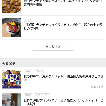
梅田ランチで人気のパスタ9選！本格イタリアン＆話題の
専門店を厳選
グルメ
【梅田】ランチでゆっくりできるお店9選！都会の中で癒
しの時間を
もっと見る
新着記事
NEWS
グルメ
秋の神戸で北海道グルメ満喫！関西最大級の屋外フェス開
催
2026.08.09
NEWS
NEWオープン
世界で評価される味わい！心斎橋にスペシャルティコーヒ
ー店誕生