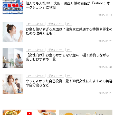
個人でも入札OK！大阪・関西万博の備品が「Yahoo！オ
ークション」に登場
2025.11.11
ライフスタイル
学び＆マネー
PR
お金を使いすぎる原因は？浪費家に共通する特徴や将来の
ための改善方法も！
2025.09.29
ライフスタイル
学び＆マネー
PR
【女性向け】お金のかからない趣味13選！節約しながら
楽しむおすすめ一覧
2025.07.31
ライフスタイル
学び＆マネー
PR
やってよかった自己投資一覧！30代女性におすすめの美容
や自分磨きなど
2025.05.23