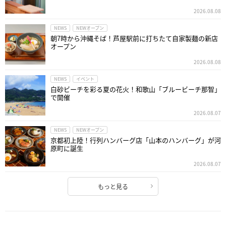
2026.08.08
NEWS
NEWオープン
朝7時から沖縄そば！芦屋駅前に打ちたて自家製麺の新店
オープン
2026.08.08
NEWS
イベント
白砂ビーチを彩る夏の花火！和歌山「ブルービーチ那智」
で開催
2026.08.07
NEWS
NEWオープン
京都初上陸！行列ハンバーグ店「山本のハンバーグ」が河
原町に誕生
2026.08.07
もっと見る