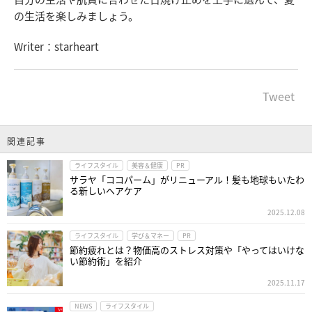
の生活を楽しみましょう。
Writer：starheart
Tweet
関連記事
ライフスタイル
美容＆健康
PR
サラヤ「ココパーム」がリニューアル！髪も地球もいたわ
る新しいヘアケア
2025.12.08
ライフスタイル
学び＆マネー
PR
節約疲れとは？物価高のストレス対策や「やってはいけな
い節約術」を紹介
2025.11.17
NEWS
ライフスタイル