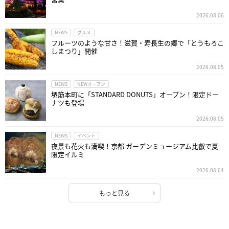
2026.08.06
NEWS
グルメ
フルーツのような甘さ！滋賀・寿長生の郷で「とうもろこ
しまつり」開催
2026.08.05
NEWS
NEWオープン
堺筋本町に「STANDARD DONUTS」オープン！限定ドー
ナツも登場
2026.08.05
NEWS
イベント
夜景も花火も満喫！京都 ガーデンミュージアム比叡で夏
限定イルミ
2026.08.04
もっと見る