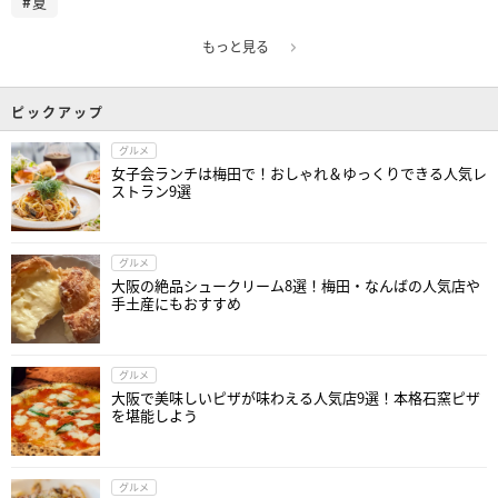
夏
もっと見る
ピックアップ
グルメ
女子会ランチは梅田で！おしゃれ＆ゆっくりできる人気レ
ストラン9選
グルメ
大阪の絶品シュークリーム8選！梅田・なんばの人気店や
手土産にもおすすめ
グルメ
大阪で美味しいピザが味わえる人気店9選！本格石窯ピザ
を堪能しよう
グルメ