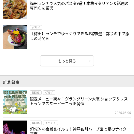
梅田ランチで人気のパスタ9選！本格イタリアン＆話題の
専門店を厳選
グルメ
【梅田】ランチでゆっくりできるお店9選！都会の中で癒
しの時間を
もっと見る
新着記事
NEWS
グルメ
限定メニュー続々！グラングリーン大阪 ショップ＆レス
トランでスヌーピーコラボ開催
2026.08.06
NEWS
イベント
幻想的な夜景＆イルミ！神戸布引ハーブ園で夏のナイター
営業