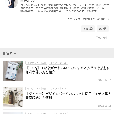
maya_bb
おうち時間が大好きな、愛知県在住の主婦＆フリーライターです。暮らしを快
適にするグッズや生活に役立つ情報をお届けします。趣味は読書、ゲーム、
動画鑑賞など。最近は家庭菜園やガーデニングにもハマっています。
このライターの記事をもっと読む
100均
収納
Tweet
関連記事
インテリア・収納
ライフスタイル
【100均】圧縮袋がかわいい！おすすめと衣替えや旅行に
便利な使い方を紹介
2021.12.14
インテリア・収納
ライフスタイル
【ダイソー】デザインボードのおしゃれ活用アイデア集！
壁面収納にも便利
2022.03.13