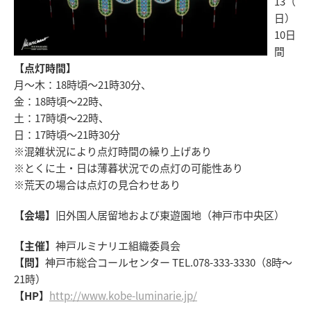
13（
日）
10日
間
【点灯時間】
月～木：18時頃～21時30分、
金：18時頃～22時、
土：17時頃～22時、
日：17時頃～21時30分
※混雑状況により点灯時間の繰り上げあり
※とくに土・日は薄暮状況での点灯の可能性あり
※荒天の場合は点灯の見合わせあり
【会場】
旧外国人居留地および東遊園地（神戸市中央区）
【主催】
神戸ルミナリエ組織委員会
【問】
神戸市総合コールセンター TEL.078-333-3330（8時～
21時）
【HP】
http://www.kobe-luminarie.jp/