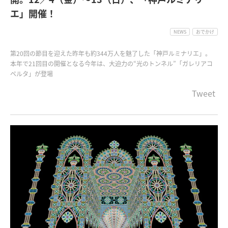
エ」開催！
NEWS
おでかけ
第20回の節目を迎えた昨年も約344万人を魅了した「神戸ルミナリエ」。
本年で21回目の開催となる今年は、大迫力の“光のトンネル”「ガレリアコ
ペルタ」が登場
Tweet