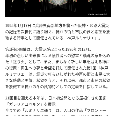
1995年1月17日に兵庫県南部地方を襲った阪神・淡路大震災
の記憶を次世代に語り継ぐ、神戸の街と市民の夢と希望を象
徴する行事として開催されている「神戸ルミナリエ」。
第1回の開催は、大震災が起こった1995年の12月。
年初の悲しい出来事による犠牲者への慰霊と鎮魂の意を込め
た「送り火」として、また、まもなく新しい年を迎える神戸
の復興・再生への夢と希望を託して開催された第1回「神戸
ルミナリエ」は、震災で打ちひしがれた神戸の街と市民に大
きな感動と勇気、希望を与え、それ以来、都市と市民の希望
を象徴する神戸の冬の風物詩としての定着を目指している。
21回目を迎える本年は、日本初公開となる屋根付きの回廊
「ガレリアコペルタ」を展示。
今までの「ルミナリエ通り」は、入口の作品「フロントー