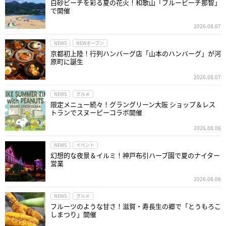
白砂ビーチを彩る夏の花火！和歌山「ブルービーチ那智」
で開催
2026.08.07
NEWS
NEWオープン
京都初上陸！行列ハンバーグ店「山本のハンバーグ」が河
原町に誕生
2026.08.07
NEWS
グルメ
限定メニュー続々！グラングリーン大阪 ショップ＆レス
トランでスヌーピーコラボ開催
2026.08.06
NEWS
イベント
幻想的な夜景＆イルミ！神戸布引ハーブ園で夏のナイター
営業
2026.08.06
NEWS
グルメ
フルーツのような甘さ！滋賀・寿長生の郷で「とうもろこ
しまつり」開催