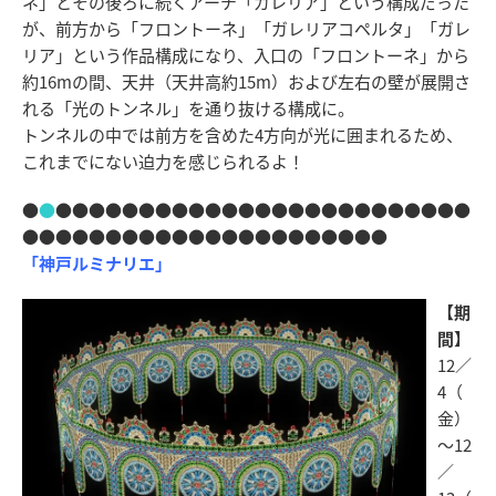
ネ」とその後ろに続くアーチ「ガレリア」という構成だった
が、前方から「フロントーネ」「ガレリアコペルタ」「ガレ
リア」という作品構成になり、入口の「フロントーネ」から
約16mの間、天井（天井高約15m）および左右の壁が展開さ
れる「光のトンネル」を通り抜ける構成に。
トンネルの中では前方を含めた4方向が光に囲まれるため、
これまでにない迫力を感じられるよ！
●
●
●●●●●●●●●●●●●●●●●●●●●●●●●
●●●●●●●●●●●●●●●●●●●●●●
「神戸ルミナリエ」
【期
間】
12／
4（
金）
～12
／