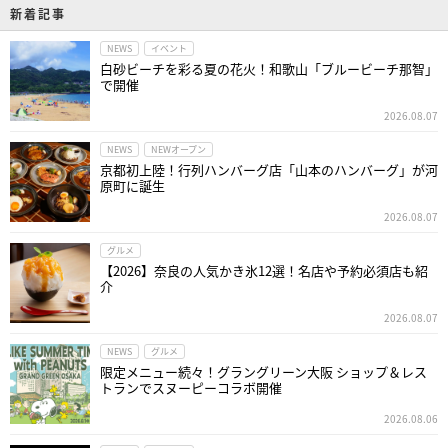
新着記事
NEWS
イベント
白砂ビーチを彩る夏の花火！和歌山「ブルービーチ那智」
で開催
2026.08.07
NEWS
NEWオープン
京都初上陸！行列ハンバーグ店「山本のハンバーグ」が河
原町に誕生
2026.08.07
グルメ
【2026】奈良の人気かき氷12選！名店や予約必須店も紹
介
2026.08.07
NEWS
グルメ
限定メニュー続々！グラングリーン大阪 ショップ＆レス
トランでスヌーピーコラボ開催
2026.08.06