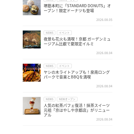
堺筋本町に「STANDARD DONUTS」オ
ープン！限定ドーナツも登場
2026.08.05
NEWS
イベント
夜景も花火も満喫！京都 ガーデンミュ
ージアム比叡で夏限定イルミ
2026.08.04
NEWS
イベント
ヤシの木ライトアップも！泉南ロング
パークで音楽とBBQを満喫
2026.08.04
NEWS
NEWオープン
人気の紅茶パフェ復活！抹茶スイーツ
元祖「京はやしや京都店」がリニュー
アル
2026.08.04