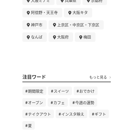
大阪ミナミ
兵庫県
京都府
阿倍野・天王寺
大阪キタ
神戸市
上京区・中京区・下京区
なんば
大阪府
梅田
注目ワード
もっと見る
期間限定
スイーツ
おでかけ
オープン
カフェ
今週の運勢
テイクアウト
インスタ映え
ギフト
夏