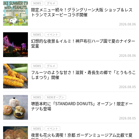
NEWS
グルメ
限定メニュー続々！グラングリーン大阪 ショップ＆レス
トランでスヌーピーコラボ開催
2026.08.06
NEWS
イベント
幻想的な夜景＆イルミ！神戸布引ハーブ園で夏のナイター
営業
2026.08.06
NEWS
グルメ
フルーツのような甘さ！滋賀・寿長生の郷で「とうもろこ
しまつり」開催
2026.08.05
NEWS
NEWオープン
堺筋本町に「STANDARD DONUTS」オープン！限定ドー
ナツも登場
2026.08.05
NEWS
イベント
夜景も花火も満喫！京都 ガーデンミュージアム比叡で夏