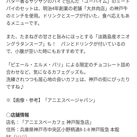
バター香るサクサクのパイで包んだ「ユーハイム」のミート
パイのセットは、明治4年創業の老舗「大井肉店」の神戸牛
のミンチを使用。ドリンクとスープが付いた、食べ応えもあ
るメニューです。
また、たまねぎの甘さと旨みにほっとする「淡路島産オニオ
ングラタンスープ」も！ パンとドリンクが付いているの
で、小腹が空いた時にもおすすめです。
「ピエール・エルメ・パリ」による限定のチョコレート詰め
合わせなど、気になるカフェグッズも。
洗練されつつも居心地の良いカフェは、神戸の街にぴったり
ですね♪
※【画像・参考】「アニエスベージャパン」
○店舗情報
店名：「アニエスベーカフェ 神戸阪急店」
住所：兵庫県神戸市中央区小野柄通8-1-8 神戸阪急 本館
5F（
MAP
）