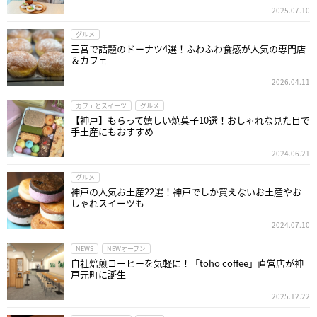
2025.07.10
グルメ
三宮で話題のドーナツ4選！ふわふわ食感が人気の専門店
＆カフェ
2026.04.11
カフェとスイーツ
グルメ
【神戸】もらって嬉しい焼菓子10選！おしゃれな見た目で
手土産にもおすすめ
2024.06.21
グルメ
神戸の人気お土産22選！神戸でしか買えないお土産やお
しゃれスイーツも
2024.07.10
NEWS
NEWオープン
自社焙煎コーヒーを気軽に！「toho coffee」直営店が神
戸元町に誕生
2025.12.22