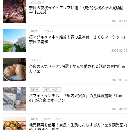
おでかけ
奈良の夜桜ライトアップ15選！幻想的な桜名所＆見頃情
報【2026】
2026.03.12
NEWS
イベント
桜×グルメ×本×雑貨！春の風物詩「さくらマーケット」
奈良で開催
2026.02.08
グルメ
奈良の人気ドーナツ4選！地元で愛される話題の専門店＆
カフェ
2026.01.03
NEWS
NEWオープン
パフェ・ランチも！「堀内果実園」の食体験施設「Lan
d」が奈良にオープン
2025.08.12
NEWS
NEWオープン
地元野菜を使用！奈良・生駒におむすびカフェ＆観光案内
所「IKOBA」誕生