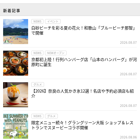
新着記事
NEWS
イベント
白砂ビーチを彩る夏の花火！和歌山「ブルービーチ那智」
で開催
2026.08.07
NEWS
NEWオープン
京都初上陸！行列ハンバーグ店「山本のハンバーグ」が河
原町に誕生
2026.08.07
グルメ
【2026】奈良の人気かき氷12選！名店や予約必須店も紹
介
2026.08.07
NEWS
グルメ
限定メニュー続々！グラングリーン大阪 ショップ＆レス
トランでスヌーピーコラボ開催
2026.08.06