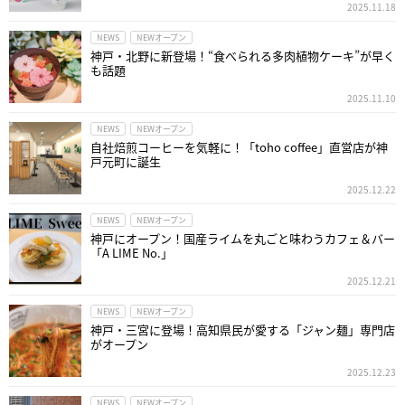
2025.11.18
NEWS
NEWオープン
神戸・北野に新登場！“食べられる多肉植物ケーキ”が早く
も話題
2025.11.10
NEWS
NEWオープン
自社焙煎コーヒーを気軽に！「toho coffee」直営店が神
戸元町に誕生
2025.12.22
NEWS
NEWオープン
神戸にオープン！国産ライムを丸ごと味わうカフェ＆バー
「A LIME No.」
2025.12.21
NEWS
NEWオープン
神戸・三宮に登場！高知県民が愛する「ジャン麺」専門店
がオープン
2025.12.23
NEWS
NEWオープン