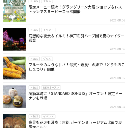
NEWS
グルメ
限定メニュー続々！グラングリーン大阪 ショップ＆レス
トランでスヌーピーコラボ開催
2026.08.06
NEWS
イベント
幻想的な夜景＆イルミ！神戸布引ハーブ園で夏のナイター
営業
2026.08.06
NEWS
グルメ
フルーツのような甘さ！滋賀・寿長生の郷で「とうもろこ
しまつり」開催
2026.08.05
NEWS
NEWオープン
堺筋本町に「STANDARD DONUTS」オープン！限定ドー
ナツも登場
2026.08.05
NEWS
イベント
夜景も花火も満喫！京都 ガーデンミュージアム比叡で夏
限定イルミ