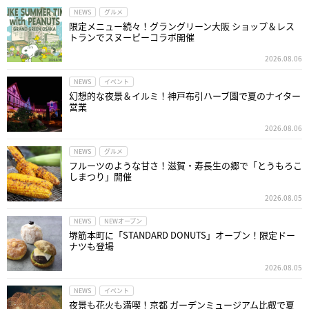
NEWS
グルメ
限定メニュー続々！グラングリーン大阪 ショップ＆レス
トランでスヌーピーコラボ開催
2026.08.06
NEWS
イベント
幻想的な夜景＆イルミ！神戸布引ハーブ園で夏のナイター
営業
2026.08.06
NEWS
グルメ
フルーツのような甘さ！滋賀・寿長生の郷で「とうもろこ
しまつり」開催
2026.08.05
NEWS
NEWオープン
堺筋本町に「STANDARD DONUTS」オープン！限定ドー
ナツも登場
2026.08.05
NEWS
イベント
夜景も花火も満喫！京都 ガーデンミュージアム比叡で夏