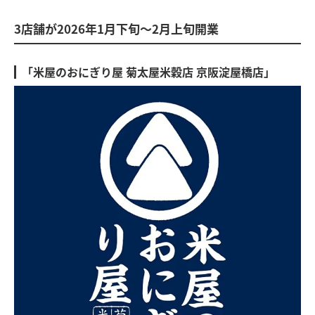
3店舗が2026年1月下旬～2月上旬開業
「米屋のおにぎり屋 菊太屋米穀店 京阪淀屋橋店」