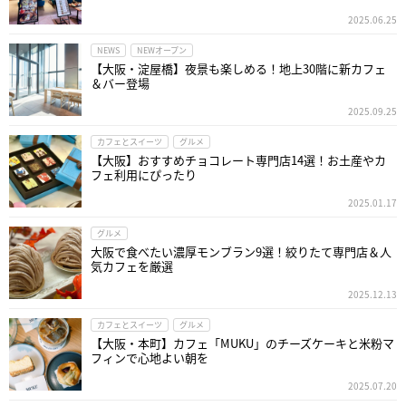
2025.06.25
NEWS
NEWオープン
【大阪・淀屋橋】夜景も楽しめる！地上30階に新カフェ
＆バー登場
2025.09.25
カフェとスイーツ
グルメ
【大阪】おすすめチョコレート専門店14選！お土産やカ
フェ利用にぴったり
2025.01.17
グルメ
大阪で食べたい濃厚モンブラン9選！絞りたて専門店＆人
気カフェを厳選
2025.12.13
カフェとスイーツ
グルメ
【大阪・本町】カフェ「MUKU」のチーズケーキと米粉マ
フィンで心地よい朝を
2025.07.20