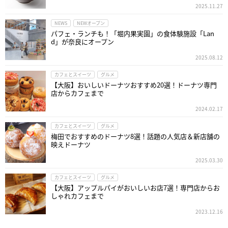
2025.11.27
NEWS
NEWオープン
パフェ・ランチも！「堀内果実園」の食体験施設「Lan
d」が奈良にオープン
2025.08.12
カフェとスイーツ
グルメ
【大阪】おいしいドーナツおすすめ20選！ドーナツ専門
店からカフェまで
2024.02.17
カフェとスイーツ
グルメ
梅田でおすすめのドーナツ8選！話題の人気店＆新店舗の
映えドーナツ
2025.03.30
カフェとスイーツ
グルメ
【大阪】アップルパイがおいしいお店7選！専門店からお
しゃれカフェまで
2023.12.16