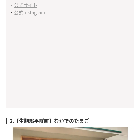
・
公式サイト
・
公式Instagram
2.【生駒郡平群町】むかでのたまご