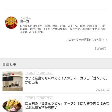
ライター
ヨーコ
好きなものはマンガ、小説、映画、お酒、スイーツ、料理、お菓子作り、家
庭菜園、釣り、旅行（インド在住経験あり）などです。兵庫県で夫と息子の3
人で暮らしています。
このライターの記事をもっと読む
Tweet
関連記事
NEWS
NEWオープン
ついに奈良でも味わえる！人気ティーカフェ「ゴンチャ」
が初出店
2025.11.12
NEWS
NEWオープン
奈良初の「資さんうどん」オープン！ぼた餅や肉ごぼ天な
ど北九州名物が勢揃い