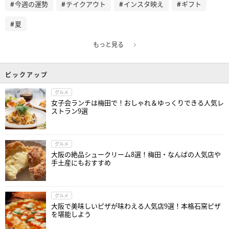
今週の運勢
テイクアウト
インスタ映え
ギフト
夏
もっと見る
ピックアップ
グルメ
女子会ランチは梅田で！おしゃれ＆ゆっくりできる人気レ
ストラン9選
グルメ
大阪の絶品シュークリーム8選！梅田・なんばの人気店や
手土産にもおすすめ
グルメ
大阪で美味しいピザが味わえる人気店9選！本格石窯ピザ
を堪能しよう