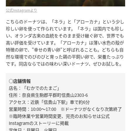
公式Instagramより
こちらのドーナツは、「ネラ」と「アローカナ」という少し
珍しい卵を使って作られています。「ネラ」は国内でも珍し
い、オランダ古来の血統をそのまま受け継ぐ卵で、世界でも
高い評価を受けています。「アローカナ」は薄い水色の殻が
特徴の卵で、“幸せの青い卵”と呼ばれることも。どちらも自
然な環境でのびのびと育った鶏の平飼い卵で、栄養たっぷり
です。同店ならではの味わい深いドーナツ、ぜひお試しを。
○店舗情報
店名：「むかでのたまご」
住所：奈良県生駒郡平群町信貴山2303-6
アクセス：近鉄「信貴山下駅」車で約6分
営業時間：10:00～17:00 ※ドーナツがなくなり次第終了
※臨時休業や営業時間変更、完売のお知らせは公式
Instagramのストーリーに掲載
定休日：月曜日、火曜日