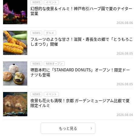
NEWS
イベント
幻想的な夜景＆イルミ！神戸布引ハーブ園で夏のナイター
営業
2026.08.06
NEWS
グルメ
フルーツのような甘さ！滋賀・寿長生の郷で「とうもろこ
しまつり」開催
2026.08.05
NEWS
NEWオープン
堺筋本町に「STANDARD DONUTS」オープン！限定ドー
ナツも登場
2026.08.05
NEWS
イベント
夜景も花火も満喫！京都 ガーデンミュージアム比叡で夏
限定イルミ
2026.08.04
もっと見る