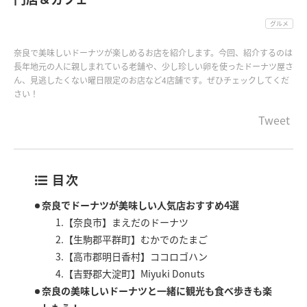
グルメ
奈良で美味しいドーナツが楽しめるお店を紹介します。今回、紹介するのは
長年地元の人に親しまれている老舗や、少し珍しい卵を使ったドーナツ屋さ
ん、見逃したくない曜日限定のお店など4店舗です。ぜひチェックしてくだ
さい！
Tweet
目次
奈良でドーナツが美味しい人気店おすすめ4選
1.【奈良市】まえだのドーナツ
2.【生駒郡平群町】むかでのたまご
3.【高市郡明日香村】ココロゴハン
4.【吉野郡大淀町】Miyuki Donuts
奈良の美味しいドーナツと一緒に観光も食べ歩きも楽