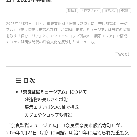
NEWS
NEWスポット
おでかけ
奈良
2026年4月27日（月）、重要文化財「旧奈良監獄」に「奈良監獄ミュージ
アム」（奈良県奈良市般若寺町）が開館します。ミュージアムは当時の状態
を残す「保存エリア」と、カフェ・ショップ併設の「展示エリア」で構成。
カフェでは明治時代の洋食文化を反映したメニューも。
Tweet
目次
「奈良監獄ミュージアム」について
建造物の美しさを堪能
展示エリアは3つの棟で構成
カフェやショップも併設
「奈良監獄ミュージアム」（奈良県奈良市般若寺町）が、
2026年4月27日（月）に開館。明治41年に建てられた重要文