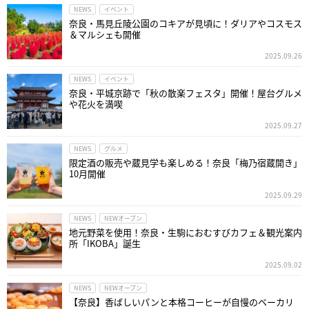
NEWS
イベント
奈良・馬見丘陵公園のコキアが見頃に！ダリアやコスモス
＆マルシェも開催
2025.09.26
NEWS
イベント
奈良・平城京跡で「秋の散楽フェスタ」開催！屋台グルメ
や花火を満喫
2025.09.27
NEWS
グルメ
限定酒の販売や蔵見学も楽しめる！奈良「梅乃宿蔵開き」
10月開催
2025.09.29
NEWS
NEWオープン
地元野菜を使用！奈良・生駒におむすびカフェ＆観光案内
所「IKOBA」誕生
2025.09.02
NEWS
NEWオープン
【奈良】香ばしいパンと本格コーヒーが自慢のベーカリ