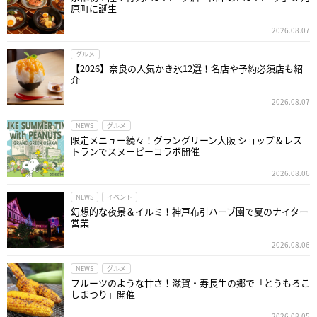
原町に誕生
2026.08.07
グルメ
【2026】奈良の人気かき氷12選！名店や予約必須店も紹
介
2026.08.07
NEWS
グルメ
限定メニュー続々！グラングリーン大阪 ショップ＆レス
トランでスヌーピーコラボ開催
2026.08.06
NEWS
イベント
幻想的な夜景＆イルミ！神戸布引ハーブ園で夏のナイター
営業
2026.08.06
NEWS
グルメ
フルーツのような甘さ！滋賀・寿長生の郷で「とうもろこ
しまつり」開催
2026.08.05