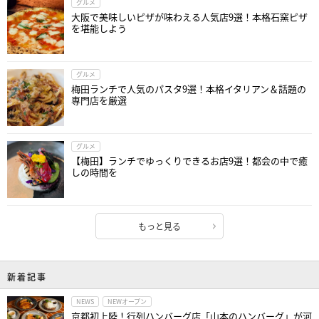
グルメ
大阪で美味しいピザが味わえる人気店9選！本格石窯ピザ
を堪能しよう
グルメ
梅田ランチで人気のパスタ9選！本格イタリアン＆話題の
専門店を厳選
グルメ
【梅田】ランチでゆっくりできるお店9選！都会の中で癒
しの時間を
もっと見る
新着記事
NEWS
NEWオープン
京都初上陸！行列ハンバーグ店「山本のハンバーグ」が河