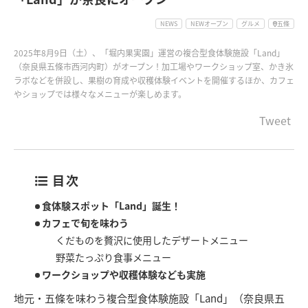
NEWS
NEWオープン
グルメ
五條
2025年8月9日（土）、「堀内果実園」運営の複合型食体験施設「Land」
（奈良県五條市西河内町）がオープン！加工場やワークショップ室、かき氷
ラボなどを併設し、果樹の育成や収穫体験イベントを開催するほか、カフェ
やショップでは様々なメニューが楽しめます。
Tweet
目次
食体験スポット「Land」誕生！
カフェで旬を味わう
くだものを贅沢に使用したデザートメニュー
野菜たっぷり食事メニュー
ワークショップや収穫体験なども実施
地元・五條を味わう複合型食体験施設「Land」（奈良県五