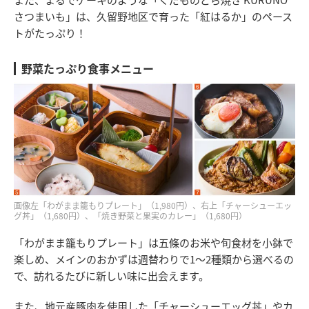
さつまいも」は、久留野地区で育った「紅はるか」のペース
トがたっぷり！
野菜たっぷり食事メニュー
画像左「わがまま籠もりプレート」（1,980円）、右上「チャーシューエッ
グ丼」（1,680円）、「焼き野菜と果実のカレー」（1,680円）
「わがまま籠もりプレート」は五條のお米や旬食材を小鉢で
楽しめ、メインのおかずは週替わりで1～2種類から選べるの
で、訪れるたびに新しい味に出会えます。
また、地元産豚肉を使用した「チャーシューエッグ丼」やカ