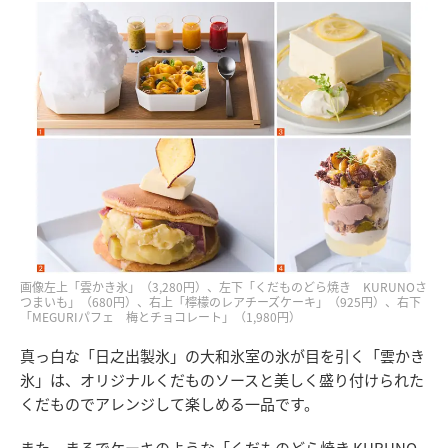
画像左上「雲かき氷」（3,280円）、左下「くだものどら焼き KURUNOさ
つまいも」（680円）、右上「檸檬のレアチーズケーキ」（925円）、右下
「MEGURIパフェ 梅とチョコレート」（1,980円）
真っ白な「日之出製氷」の大和氷室の氷が目を引く「雲かき
氷」は、オリジナルくだものソースと美しく盛り付けられた
くだものでアレンジして楽しめる一品です。
また、まるでケーキのような「くだものどら焼き KURUNO