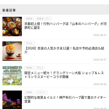
新着記事
NEWS
NEWオープン
京都初上陸！行列ハンバーグ店「山本のハンバーグ」が河
原町に誕生
2026.08.07
グルメ
【2026】奈良の人気かき氷12選！名店や予約必須店も紹
介
2026.08.07
NEWS
グルメ
限定メニュー続々！グラングリーン大阪 ショップ＆レス
トランでスヌーピーコラボ開催
2026.08.06
NEWS
イベント
幻想的な夜景＆イルミ！神戸布引ハーブ園で夏のナイター
営業
2026.08.06