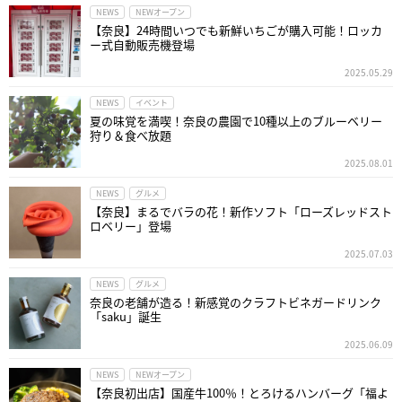
NEWS
NEWオープン
【奈良】24時間いつでも新鮮いちごが購入可能！ロッカ
ー式自動販売機登場
2025.05.29
NEWS
イベント
夏の味覚を満喫！奈良の農園で10種以上のブルーベリー
狩り＆食べ放題
2025.08.01
NEWS
グルメ
【奈良】まるでバラの花！新作ソフト「ローズレッドスト
ロベリー」登場
2025.07.03
NEWS
グルメ
奈良の老舗が造る！新感覚のクラフトビネガードリンク
「saku」誕生
2025.06.09
NEWS
NEWオープン
【奈良初出店】国産牛100％！とろけるハンバーグ「福よ