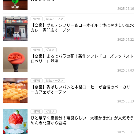
2025.04.16
NEWS
NEWオープン
【奈良】グルテンフリー＆ローオイル！体にやさしい無水
カレー専門店オープン
2025.04.22
NEWS
グルメ
【奈良】まるでバラの花！新作ソフト「ローズレッドスト
ロベリー」登場
2025.07.03
NEWS
NEWオープン
【奈良】香ばしいパンと本格コーヒーが自慢のベーカリ
ーカフェがオープン
2025.05.13
NEWS
グルメ
ひと足早く夏気分！奈良らしい「大和かき氷」が人気そう
めん専門店から登場
2025.05.11