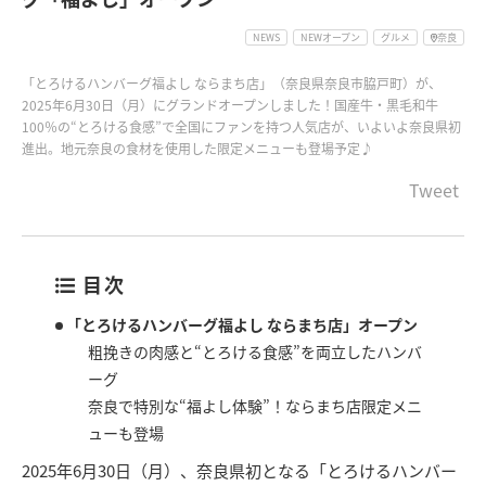
NEWS
NEWオープン
グルメ
奈良
「とろけるハンバーグ福よし ならまち店」（奈良県奈良市脇戸町）が、
2025年6月30日（月）にグランドオープンしました！国産牛・黒毛和牛
100％の“とろける食感”で全国にファンを持つ人気店が、いよいよ奈良県初
進出。地元奈良の食材を使用した限定メニューも登場予定♪
Tweet
目次
「とろけるハンバーグ福よし ならまち店」オープン
粗挽きの肉感と“とろける食感”を両立したハンバ
ーグ
奈良で特別な“福よし体験”！ならまち店限定メニ
ューも登場
2025年6月30日（月）、奈良県初となる「とろけるハンバー