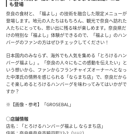
も登場
奈良の食材と、「福よし」の技術を融合した限定メニューが
登場します。地元の人たちはもちろん、観光で奈良へ訪れた
人たちにとっても、思い出に残る味が楽しめます。奈良県だ
けの特別な「福よし」体験ができるので、「福よし」のハン
バーグのファンの方はぜひチェックしてください！
日本国内のみならず、海外でも人気を集める「とろけるハン
バーグ福よし」。「奈良の人々にもこの感動を伝えたい」と
いう想いから、ファンからフランチャイズオーナーへとなっ
た中澤氏の情熱を感じられる「ならまち店」で、奈良だから
こそ楽しめるとろけるハンバーグを味わってみてはいかがで
すか？
※【画像・参考】「GROSEBAL」
○店舗情報
店名：「とろけるハンバーグ福よし ならまち店」
住所：奈良県奈良市脇戸町12-2（
MAP
）