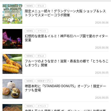
NEWS
グルメ
限定メニュー続々！グラングリーン大阪 ショップ＆レス
トランでスヌーピーコラボ開催
2026.08.06
NEWS
イベント
幻想的な夜景＆イルミ！神戸布引ハーブ園で夏のナイター
営業
2026.08.06
NEWS
グルメ
フルーツのような甘さ！滋賀・寿長生の郷で「とうもろこ
しまつり」開催
2026.08.05
NEWS
NEWオープン
堺筋本町に「STANDARD DONUTS」オープン！限定ドー
ナツも登場
2026.08.05
NEWS
イベント
夜景も花火も満喫！京都 ガーデンミュージアム比叡で夏