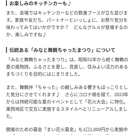
お楽しみのキッチンカーも♪
また、会場ではキッチンカーなどの飲食ブースが立ち並びま
す。家族や友だち、パートナーといっしょに、お祭り気分を
味わってみてはいかがですか？ どんなグルメが登場するの
か、楽しみですね♪
伝統ある「みなと舞鶴ちゃったまつり」について
「みなと舞鶴ちゃったまつり」は、昭和51年から続く舞鶴の
夏の風物詩。ふるさとを愛し、見直し、住みよい活力のある
まちづくりを目的にはじまりました。
また、舞鶴弁「ちゃった」の親しみある響きもほっこりとし
た気分にさせてくれます♪ さらにコロナ禍を経て、2023年
からは持続可能な夏のイベントとして「花火大会」に特化。
東西地区で交互に実施するスタイルへとリニューアルしまし
た。
開催のための募金「まい花火募金」も1口1,000円から実施中