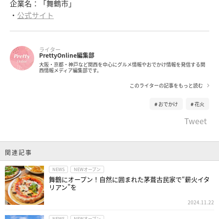
企業名：「舞鶴市」
・
公式サイト
ライター
PrettyOnline編集部
大阪・京都・神戸など関西を中心にグルメ情報やおでかけ情報を発信する関
西情報メディア編集部です。
このライターの記事をもっと読む
おでかけ
花火
Tweet
関連記事
NEWS
NEWオープン
舞鶴にオープン！自然に囲まれた茅葺古民家で“薪火イタ
リアン”を
2024.11.22
NEWS
NEWオープン