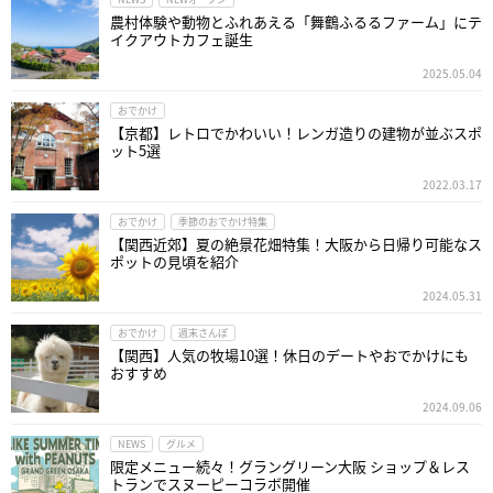
農村体験や動物とふれあえる「舞鶴ふるるファーム」にテ
イクアウトカフェ誕生
2025.05.04
おでかけ
【京都】レトロでかわいい！レンガ造りの建物が並ぶスポ
ット5選
2022.03.17
おでかけ
季節のおでかけ特集
【関西近郊】夏の絶景花畑特集！大阪から日帰り可能なス
ポットの見頃を紹介
2024.05.31
おでかけ
週末さんぽ
【関西】人気の牧場10選！休日のデートやおでかけにも
おすすめ
2024.09.06
NEWS
グルメ
限定メニュー続々！グラングリーン大阪 ショップ＆レス
トランでスヌーピーコラボ開催