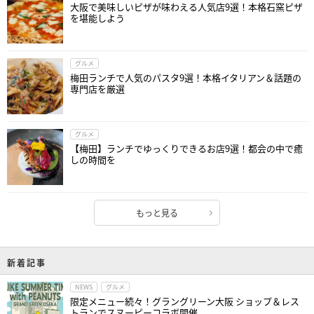
大阪で美味しいピザが味わえる人気店9選！本格石窯ピザ
を堪能しよう
グルメ
梅田ランチで人気のパスタ9選！本格イタリアン＆話題の
専門店を厳選
グルメ
【梅田】ランチでゆっくりできるお店9選！都会の中で癒
しの時間を
もっと見る
新着記事
NEWS
グルメ
限定メニュー続々！グラングリーン大阪 ショップ＆レス
トランでスヌーピーコラボ開催