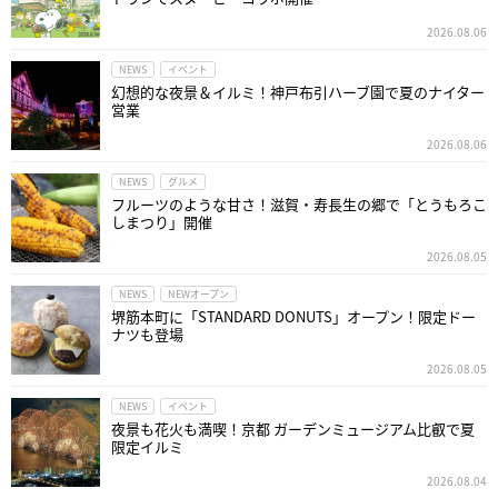
2026.08.06
NEWS
イベント
幻想的な夜景＆イルミ！神戸布引ハーブ園で夏のナイター
営業
2026.08.06
NEWS
グルメ
フルーツのような甘さ！滋賀・寿長生の郷で「とうもろこ
しまつり」開催
2026.08.05
NEWS
NEWオープン
堺筋本町に「STANDARD DONUTS」オープン！限定ドー
ナツも登場
2026.08.05
NEWS
イベント
夜景も花火も満喫！京都 ガーデンミュージアム比叡で夏
限定イルミ
2026.08.04