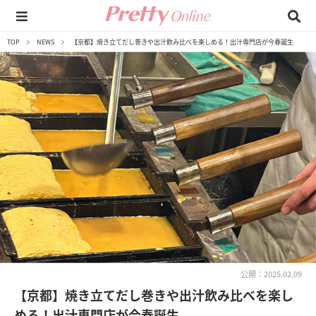
TOP
NEWS
【京都】焼き立てだし巻きや出汁飲み比べを楽しめる！出汁専門店が今春誕生
公開：2025.02.09
【京都】焼き立てだし巻きや出汁飲み比べを楽し
める！出汁専門店が今春誕生