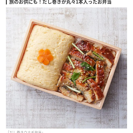
旅のお供にも！だし巻きが丸々1本入ったお弁当
「だし巻きウナギ弁当」