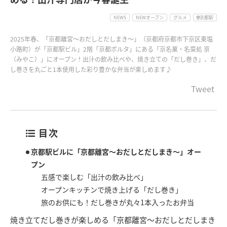
NEWS
NEWオープン
グルメ
京都駅
2025年春、「京都離宮～おだしとだしまき～」（京都府京都市下京区東塩
小路町）が「京都駅ビル」2階「京都ポルタ」にある「京名菓・名菜処 亰
（みやこ）」にオープン！出汁の飲み比べや、焼き立ての「だし巻き」、だ
し巻きを丸ごと1本使用した彩り豊かな弁当が楽しめます♪
Tweet
目次
京都駅ビルに「京都離宮～おだしとだしまき～」オー
プン
五感で楽しむ「出汁の飲み比べ」
オープンキッチンで焼き上げる「だし巻き」
旅のお供にも！だし巻きが丸々1本入ったお弁当
焼き立てだし巻きが楽しめる「京都離宮～おだしとだしまき