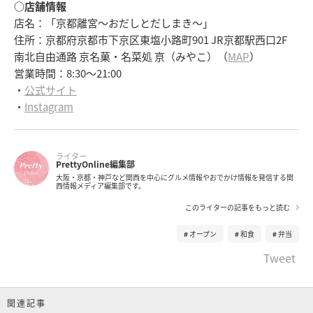
○店舗情報
店名：「京都離宮～おだしとだしまき～」
住所：京都府京都市下京区東塩小路町901 JR京都駅西口2F
南北自由通路 京名菓・名菜処 亰（みやこ）（
MAP
）
営業時間：8:30～21:00
・
公式サイト
・
Instagram
ライター
PrettyOnline編集部
大阪・京都・神戸など関西を中心にグルメ情報やおでかけ情報を発信する関
西情報メディア編集部です。
このライターの記事をもっと読む
オープン
和食
弁当
Tweet
関連記事