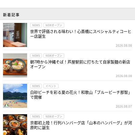
新着記事
NEWS
NEWオープン
世界で評価される味わい！心斎橋にスペシャルティコーヒ
ー店誕生
2026.08.08
NEWS
NEWオープン
朝7時から沖縄そば！芦屋駅前に打ちたて自家製麺の新店
オープン
2026.08.08
NEWS
イベント
白砂ビーチを彩る夏の花火！和歌山「ブルービーチ那智」
で開催
2026.08.07
NEWS
NEWオープン
京都初上陸！行列ハンバーグ店「山本のハンバーグ」が河
原町に誕生