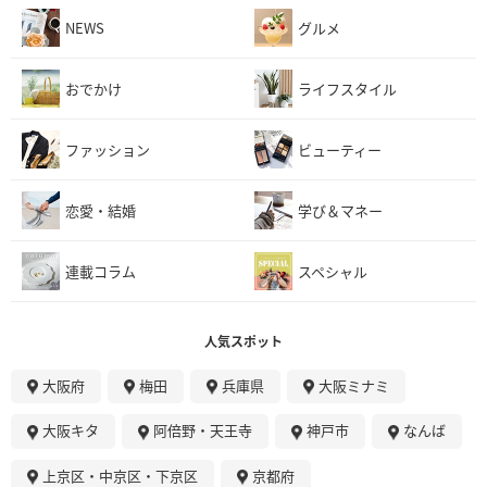
NEWS
グルメ
おでかけ
ライフスタイル
ファッション
ビューティー
恋愛・結婚
学び＆マネー
連載コラム
スペシャル
人気スポット
大阪府
梅田
兵庫県
大阪ミナミ
大阪キタ
阿倍野・天王寺
神戸市
なんば
上京区・中京区・下京区
京都府