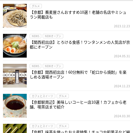
グルメ
【京都】蕎麦屋さんおすすめ10選！老舗の名店やミシュ
ラン掲載店も
2023.12.23
NEWS
NEWオープン
【関西初出店】とろける食感！ワンタンメンの人気店が京
都にオープン
2024.05.31
NEWS
NEWオープン
【京都】関西初出店！60分無料で「蛇口から焼酎」を楽
しめる酒場オープン
2024.11.23
カフェとスイーツ
グルメ
【京都駅周辺】美味しいコーヒー店10選！カフェから老
舗、喫茶店まで紹介
2024.03.30
カフェとスイーツ
グルメ
【京都】抹茶を使ったお土産特集！チョコや和菓子など編