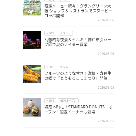
限定メニュー続々！グラングリーン大
阪 ショップ＆レストランでスヌーピー
コラボ開催
2026.08.06
NEWS
イベント
幻想的な夜景＆イルミ！神戸布引ハー
ブ園で夏のナイター営業
2026.08.06
NEWS
グルメ
フルーツのような甘さ！滋賀・寿長生
の郷で「とうもろこしまつり」開催
2026.08.05
NEWS
NEWオープン
堺筋本町に「STANDARD DONUTS」オ
ープン！限定ドーナツも登場
2026.08.05