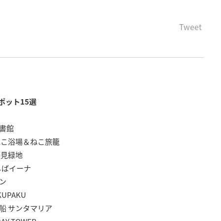
Tweet
ポット15選
書館
ねこ浴場＆ねこ旅籠
鶴見緑地
しばイーナ
ン
UPAKU
船 サンタマリア