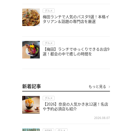
グルメ
梅田ランチで人気のパスタ9選！本格イ
タリアン＆話題の専門店を厳選
グルメ
【梅田】ランチでゆっくりできるお店9
選！都会の中で癒しの時間を
新着記事
もっと見る
グルメ
【2026】奈良の人気かき氷12選！名店
や予約必須店も紹介
2026.08.07
NEWS
グルメ