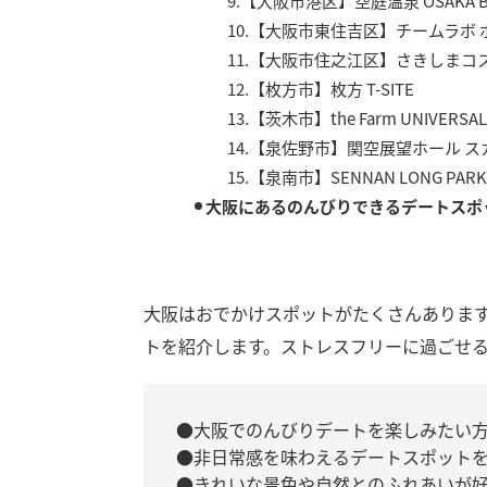
9.【大阪市港区】空庭温泉 OSAKA BA
10.【大阪市東住吉区】チームラボ
11.【大阪市住之江区】さきしまコ
12.【枚方市】枚方 T-SITE
13.【茨木市】the Farm UNIVERSAL
14.【泉佐野市】関空展望ホール 
15.【泉南市】SENNAN LONG PARK
大阪にあるのんびりできるデートスポ
大阪はおでかけスポットがたくさんありま
トを紹介します。ストレスフリーに過ごせ
●大阪でのんびりデートを楽しみたい
●非日常感を味わえるデートスポット
●きれいな景色や自然とのふれあいが