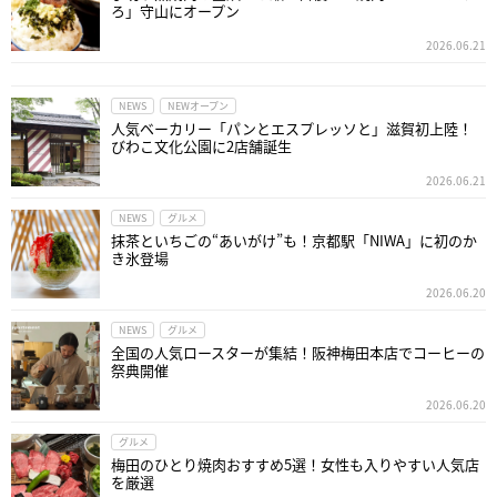
ろ」守山にオープン
2026.06.21
NEWS
NEWオープン
人気ベーカリー「パンとエスプレッソと」滋賀初上陸！
びわこ文化公園に2店舗誕生
2026.06.21
NEWS
グルメ
抹茶といちごの“あいがけ”も！京都駅「NIWA」に初のか
き氷登場
2026.06.20
NEWS
グルメ
全国の人気ロースターが集結！阪神梅田本店でコーヒーの
祭典開催
2026.06.20
グルメ
梅田のひとり焼肉おすすめ5選！女性も入りやすい人気店
を厳選