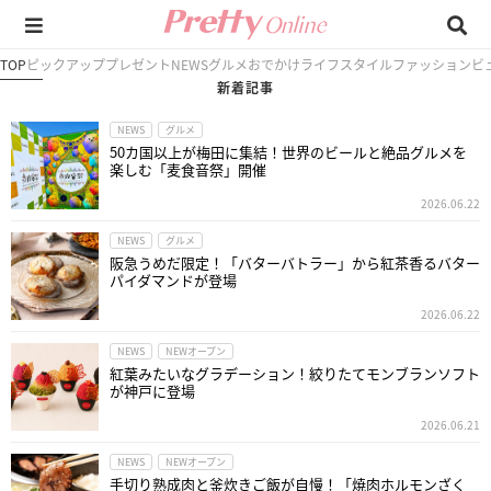
TOP
ピックアップ
プレゼント
NEWS
グルメ
おでかけ
ライフスタイル
ファッション
ビ
新着記事
NEWS
グルメ
50カ国以上が梅田に集結！世界のビールと絶品グルメを
楽しむ「麦食音祭」開催
2026.06.22
NEWS
グルメ
阪急うめだ限定！「バターバトラー」から紅茶香るバター
パイダマンドが登場
2026.06.22
NEWS
NEWオープン
紅葉みたいなグラデーション！絞りたてモンブランソフト
が神戸に登場
2026.06.21
NEWS
NEWオープン
手切り熟成肉と釜炊きご飯が自慢！「焼肉ホルモンざく