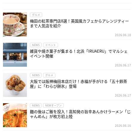
グルメ
梅田の紅茶専門店8選！英国風カフェからアレンジティー
まで人気店を紹介
2026.06.18
NEWS
イベント
雑貨や焼き菓子が集まる！北浜「IRUAERU」でマルシェ
イベント開催
2026.06.17
NEWS
グルメ
大阪では阪神梅田本店だけ！赤福が手がける「五十鈴茶
屋」に「わらび餅氷」登場
2026.06.17
NEWS
NEWオープン
麺の後はご飯を投入！高知発の旨辛あんかけラーメン「じ
ゃんめん」が枚方初上陸
2026.06.16