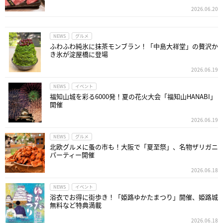
2026.06.20
NEWS
グルメ
ふわふわ純氷に抹茶モンブラン！「中島大祥堂」の贅沢か
き氷が淀屋橋に登場
2026.06.19
NEWS
イベント
福知山城を彩る6000発！夏の花火大会「福知山HANABI」
開催
2026.06.19
NEWS
グルメ
北欧グルメに蚤の市も！大阪で「夏至祭」、名物ザリガニ
パーティー開催
2026.06.18
NEWS
イベント
浴衣でお得に街歩き！「姫路ゆかたまつり」開催、姫路城
無料など特典満載
2026.06.18