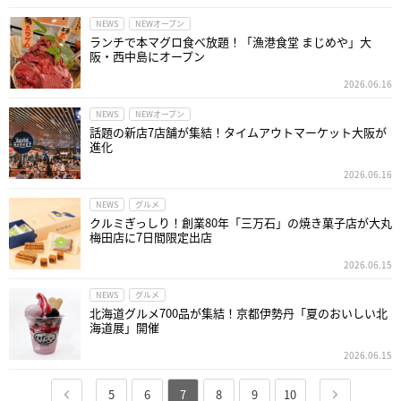
NEWS
NEWオープン
ランチで本マグロ食べ放題！「漁港食堂 まじめや」大
阪・西中島にオープン
2026.06.16
NEWS
NEWオープン
話題の新店7店舗が集結！タイムアウトマーケット大阪が
進化
2026.06.16
NEWS
グルメ
クルミぎっしり！創業80年「三万石」の焼き菓子店が大丸
梅田店に7日間限定出店
2026.06.15
NEWS
グルメ
北海道グルメ700品が集結！京都伊勢丹「夏のおいしい北
海道展」開催
2026.06.15
5
6
7
8
9
10