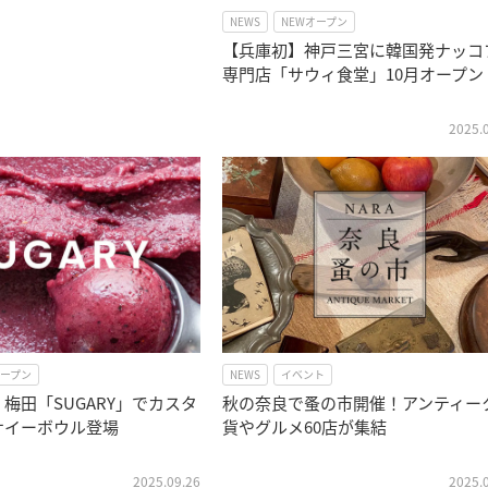
NEWS
NEWオープン
【兵庫初】神戸三宮に韓国発ナッコ
専門店「サウィ食堂」10月オープン
2025.
オープン
NEWS
イベント
梅田「SUGARY」でカスタ
秋の奈良で蚤の市開催！アンティー
サイーボウル登場
貨やグルメ60店が集結
2025.09.26
2025.