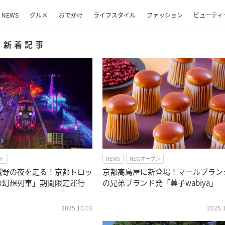
NEWS
グルメ
おでかけ
ライフスタイル
ファッション
ビューティ
新着記事
ト
NEWS
NEWオープン
峨野の夜を走る！京都トロッ
京都高島屋に新登場！マールブラン
の幻想列車」期間限定運行
の兄弟ブランド発「菓子wabiya」
2025.10.03
2025.