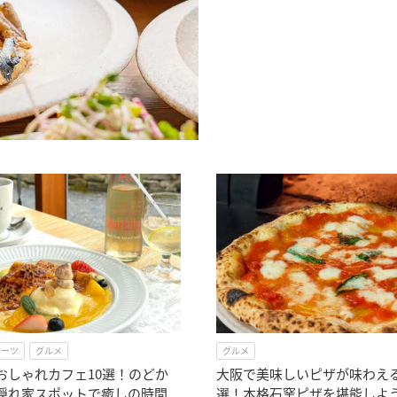
イーツ
グルメ
グルメ
おしゃれカフェ10選！のどか
大阪で美味しいピザが味わえ
隠れ家スポットで癒しの時間
選！本格石窯ピザを堪能しよ