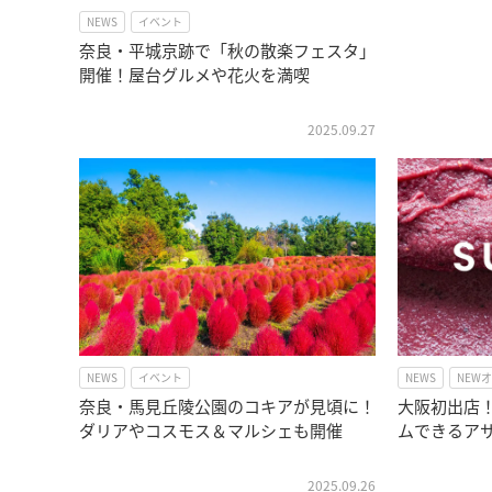
NEWS
イベント
奈良・平城京跡で「秋の散楽フェスタ」
開催！屋台グルメや花火を満喫
2025.09.27
NEWS
イベント
NEWS
NEW
奈良・馬見丘陵公園のコキアが見頃に！
大阪初出店！
ダリアやコスモス＆マルシェも開催
ムできるア
2025.09.26