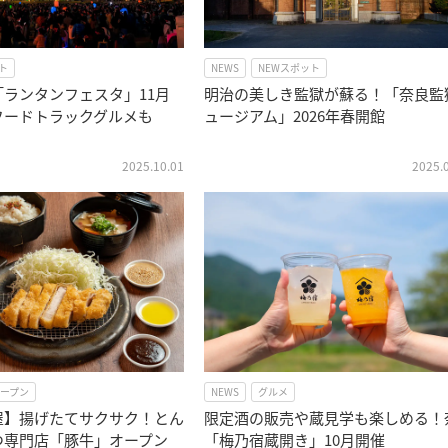
ト
NEWS
NEWスポット
ランタンフェスタ」11月
明治の美しき監獄が蘇る！「奈良監
フードトラックグルメも
ュージアム」2026年春開館
2025.10.01
2025.
オープン
NEWS
グルメ
屋】揚げたてサクサク！とん
限定酒の販売や蔵見学も楽しめる！
つ専門店「豚牛」オープン
「梅乃宿蔵開き」10月開催