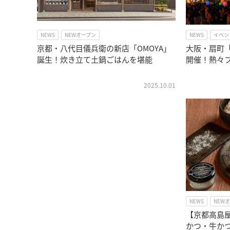
NEWS
NEWオープン
NEWS
イベン
京都・八代目儀兵衛の新店「OMOYA」
大阪・扇町「
誕生！炊き立て土鍋ごはんを堪能
開催！熱々
2025.10.01
NEWS
NEW
【京都高島
かつ・牛か