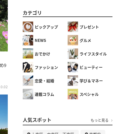
カテゴリ
ピックアップ
プレゼント
NEWS
グルメ
おでかけ
ライフスタイル
め9
ファッション
ビューティー
恋愛・結婚
学び＆マネー
10.02
連載コラム
スペシャル
人気スポット
もっと見る