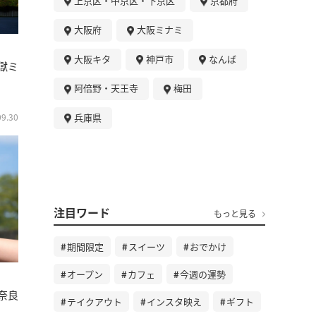
上京区・中京区・下京区
京都府
大阪府
大阪ミナミ
大阪キタ
神戸市
なんば
獄ミ
阿倍野・天王寺
梅田
兵庫県
09.30
注目ワード
もっと見る
期間限定
スイーツ
おでかけ
オープン
カフェ
今週の運勢
奈良
テイクアウト
インスタ映え
ギフト