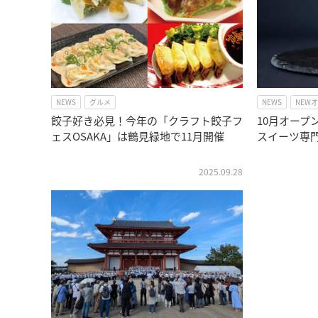
NEWS
グルメ
NEWS
NEW
餃子好き必見！今年の「クラフト餃子フ
10月オープ
ェスOSAKA」は鶴見緑地で11月開催
スイーツ専
2025.09.28