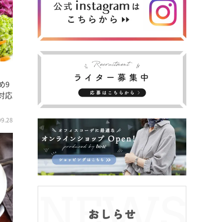
め9
対応
09.28