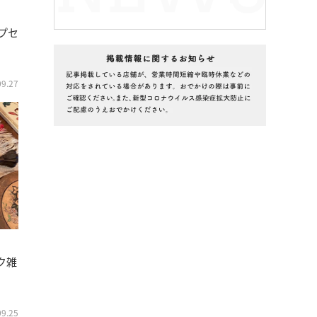
プセ
09.27
ク雑
09.25